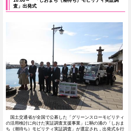
10:00～ 「しおまち（潮待ち）モビリティ実証調
査」出発式
国土交通省が全国で公募した「グリーンスローモビリティ
の活用検討に向けた実証調査支援事業」に鞆の浦の「しおま
ち（潮待ち）モビリティ実証調査」が選定され，出発式を行