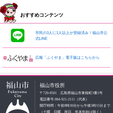
おすすめコンテンツ
市民の3人に1人以上が登録済み！福山市公
式LINE
広報「ふくやま」電子版はこちらから
福山市役所
〒720-8501 広島県福山市東桜町3番5号
電話番号:084-921-2111（代表）
開庁時間：午前8時30分から午後5時15分まで
（土曜、日曜、祝日、年末年始は除く）