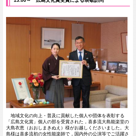
13:00～ 広島文化賞受賞による表敬訪問
地域文化の向上・普及に貢献した個人や団体を表彰する
「広島文化賞」個人の部を受賞された，喜多流大島能楽堂の
大島衣恵（おおしまきぬえ）様がお越しくださいました。大
島様は喜多流初の女性能楽師で，国内外の公演等でご活躍さ