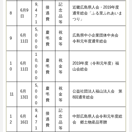
9,
記
接
近畿広島県人会・2019年度
6月9
4
念
8
遇
通常総会「ふる里ふれあいま
日
7
品
費
つり」
1
等
5,
慶
祝
6月
0
広島県中小企業団体中央会
9
弔
金
11日
0
令和元年度通常総会
費
等
0
1
0,
慶
祝
1
6月
2019年度（令和元年度）福
0
弔
金
0
11日
山会総会
0
費
等
0
5,
慶
祝
6月
0
公益社団法人福山法人会 第
11
弔
金
13日
0
8回通常総会
費
等
0
9,
記
接
1
6月
4
念
中部広島県人会令和元年度総
遇
2
16日
7
品
会 郷土物産品寄贈
費
1
等