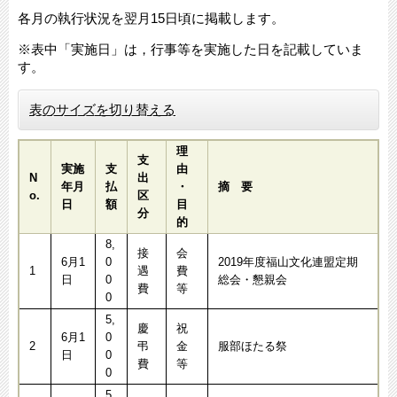
各月の執行状況を翌月15日頃に掲載します。
※表中「実施日」は，行事等を実施した日を記載していま
す。
表のサイズを切り替える
理
支
実施
支
由
N
出
年月
払
・
摘 要
o.
区
日
額
目
分
的
8,
接
会
6月1
0
2019年度福山文化連盟定期
1
遇
費
日
0
総会・懇親会
費
等
0
5,
慶
祝
6月1
0
2
弔
金
服部ほたる祭
日
0
費
等
0
5,