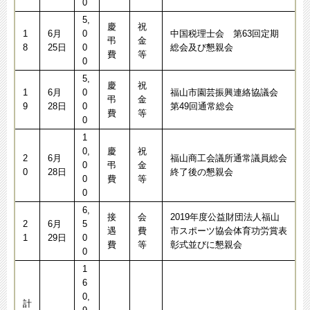
0
5,
慶
祝
1
6月
0
中国税理士会 第63回定期
弔
金
8
25日
0
総会及び懇親会
費
等
0
5,
慶
祝
1
6月
0
福山市園芸振興連絡協議会
弔
金
9
28日
0
第49回通常総会
費
等
0
1
0,
慶
祝
2
6月
福山商工会議所通常議員総会
0
弔
金
0
28日
終了後の懇親会
0
費
等
0
6,
接
会
2019年度公益財団法人福山
2
6月
5
遇
費
市スポーツ協会体育功労賞表
1
29日
0
費
等
彰式並びに懇親会
0
1
6
0,
計