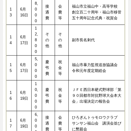
8,
接
会
福山市立福山中・高等学校
1
6月
0
遇
費
創立百二十周年・福山市移管
3
16日
0
費
等
五十周年記念式典・祝賀会
0
1
2,
そ
そ
1
6月
8
の
の
副市長名刺代
4
17日
0
他
他
0
5,
慶
祝
1
6月
0
福山市暴力監視追放協議会
弔
金
5
17日
0
令和元年度定期総会
費
等
0
1
0,
慶
祝
ＪＦＥ西日本硬式野球部「第
1
6月
0
弔
金
９０回都市対抗野球大会本大
6
19日
0
費
等
会」出場決定の報告会
0
6,
接
会
ひろぎんトゥモロウクラブ
1
6月
0
遇
費
サンサン福山会 講演会並び
7
19日
0
費
等
に懇親会