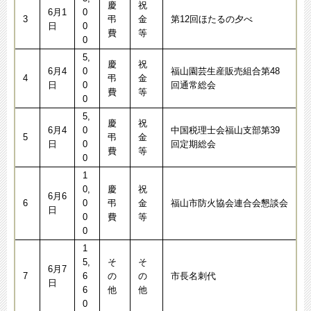
慶
祝
6月1
0
3
弔
金
第12回ほたるの夕べ
日
0
費
等
0
5,
慶
祝
6月4
0
福山園芸生産販売組合第48
4
弔
金
日
0
回通常総会
費
等
0
5,
慶
祝
6月4
0
中国税理士会福山支部第39
5
弔
金
日
0
回定期総会
費
等
0
1
0,
慶
祝
6月6
6
0
弔
金
福山市防火協会連合会懇談会
日
0
費
等
0
1
5,
そ
そ
6月7
7
6
の
の
市長名刺代
日
6
他
他
0