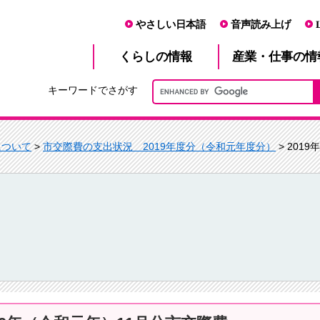
やさしい日本語
音声読み上げ
産業・仕事
くらし
の情報
の情
キーワードでさがす
について
>
市交際費の支出状況 2019年度分（令和元年度分）
> 201