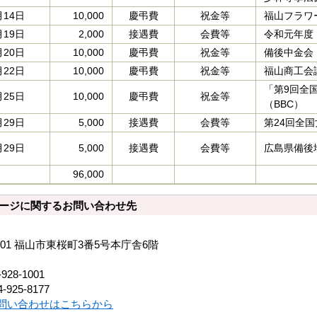
月14日
10,000
慶弔費
祝金等
福山フラワ
月19日
2,000
接遇費
会費等
令和元年度
月20日
10,000
慶弔費
祝金等
備後中金会
月22日
10,000
慶弔費
祝金等
福山商工会
「第9回全
月25日
10,000
慶弔費
祝金等
（BBC）
月29日
5,000
接遇費
会費等
第24回全
月29日
5,000
接遇費
会費等
広島県備後
96,000
ージに関するお問い合わせ先
8501 福山市東桜町3番5号本庁舎6階
-928-1001
-925-8177
問い合わせはこちらから