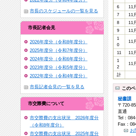
6
11
市長のスケジュールの一覧を見る
7
11
8
11
市長記者会見
9
11
1
2026年度分（令和8年度分）
11
0
2025年度分（令和7年度分）
11
11
2024年度分（令和6年度分）
1
11
2023年度分（令和5年度分）
2
計
2022年度分（令和4年度分）
市長記者会見の一覧を見る
このペ
秘書課
市交際費について
〒720-
直通
Tel：084
市交際費の支出状況 2026年度分
Fax：084
（令和8年度分）
お
市交際費の支出状況 2025年度分