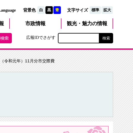
文字サイズ
Language
背景色
白
黒
青
標準
拡大
観光・魅力
市政
情報
報
の情報
広報IDでさがす
9年（令和元年）11月分市交際費