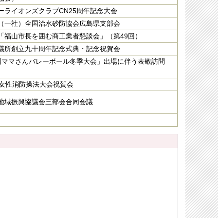
ーライオンズクラブCN25周年記念大会
（一社）全国治水砂防協会広島県支部会
「福山市長を囲む商工業者懇談会」（第49回）
議所創立九十周年記念式典・記念祝賀会
国ママさんバレーボール冬季大会」出場に伴う表敬訪問
国女性消防操法大会祝賀会
地域振興協議会三部会合同会議