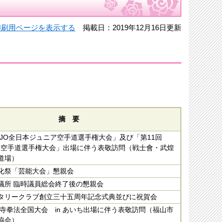
印刷用ページを表示する
掲載日：2019年12月16日更新
摘 要
JKJO全日本ジュニア空手道選手権大会」及び「第11回
日本空手道選手権大会」出場に伴う表敬訪問（戦士會・武煌
道場）
化祭「芸能大会」懇親会
議所 臨時議員総会終了後の懇親会
タリークラブ創立三十五周年記念式典並びに祝賀会
林寺拳法全国大会 in あいち出場に伴う表敬訪問（福山市
協会）