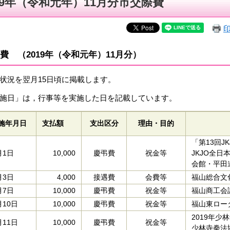
19年（令和元年）11月分市交際費
費 （2019年（令和元年）11月分）
状況を翌月15日頃に掲載します。
施日」は，行事等を実施した日を記載しています。
施年月日
支払額
支出区分
理由・目的
「第13回
月1日
10,000
慶弔費
祝金等
JKJO全
会館・平田
月3日
4,000
接遇費
会費等
福山総合文
月7日
10,000
慶弔費
祝金等
福山商工会
月10日
10,000
慶弔費
祝金等
福山東ロー
2019年少
月11日
10,000
慶弔費
祝金等
少林寺拳法