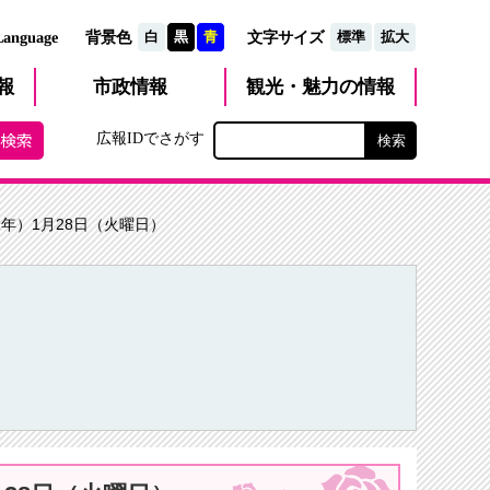
文字サイズ
Language
背景色
白
黒
青
標準
拡大
観光・魅力
市政
情報
報
の情報
広報IDでさがす
2年）1月28日（火曜日）