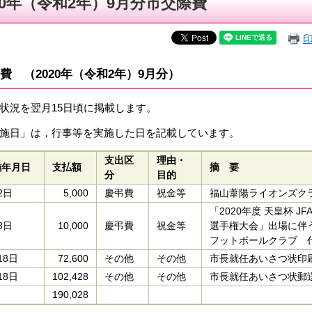
20年（令和2年）9月分市交際費
費 （2020年（令和2年）9月分）
状況を翌月15日頃に掲載します。
施日」は，行事等を実施した日を記載しています。
支出区
理由・
施年月日
支払額
摘 要
分
目的
2日
5,000
慶弔費
祝金等
福山葦陽ライオンズク
「2020年度 天皇杯 J
8日
10,000
慶弔費
祝金等
選手権大会」出場に伴
フットボールクラブ 
18日
72,600
その他
その他
市長就任あいさつ状印
18日
102,428
その他
その他
市長就任あいさつ状郵
190,028