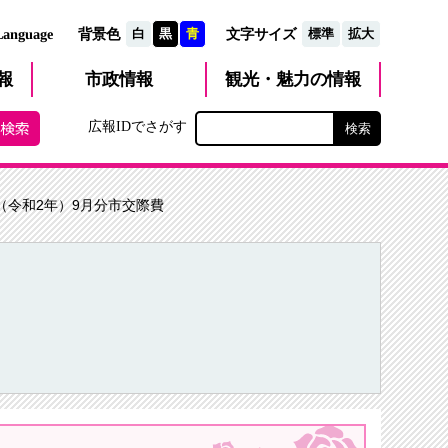
文字サイズ
Language
背景色
白
黒
青
標準
拡大
観光・魅力
市政
情報
報
の情報
広報IDでさがす
0年（令和2年）9月分市交際費