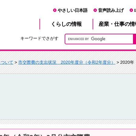
やさしい日本語
音声読み上げ
産業・仕事
くらし
の情報
の情
キーワードでさがす
について
>
市交際費の支出状況 2020年度分（令和2年度分）
> 202