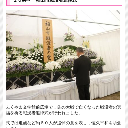
１０時～ 福山市戦没者追悼式
ふくやま文学館前広場で，先の大戦で亡くなった戦没者の冥
福を祈る戦没者追悼式が行われました。
式では遺族など約６０人が追悼の意を表し，恒久平和を祈念