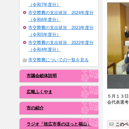
（令和7年度分）
市交際費の支出状況 2024年度分
（令和6年度分）
市交際費の支出状況 2023年度分
（令和5年度分）
市交際費の支出状況 2022年度分
（令和4年度分）
市交際費についての一覧を見る
市議会総体説明
広報ふくやま
５月１３日
会代表選考
市の紹介
ラジオ「枝広市長のほっと福山」
このペ