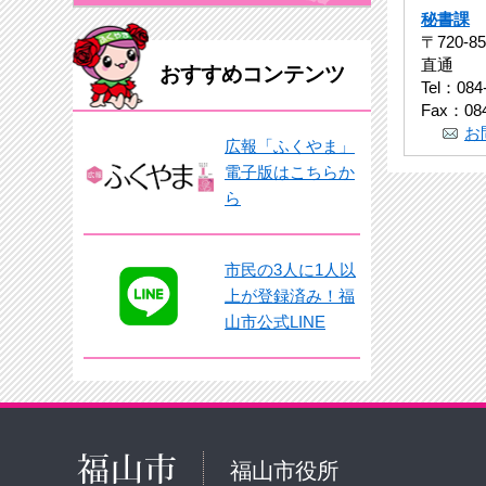
秘書課
〒720-
直通
おすすめコンテンツ
Tel：084
Fax：084
お
広報「ふくやま」
電子版はこちらか
ら
市民の3人に1人以
上が登録済み！福
山市公式LINE
福山市役所