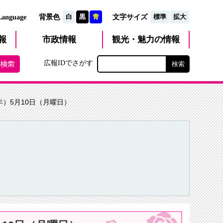
文字サイズ
Language
背景色
白
黒
青
標準
拡大
観光・魅力
市政
情報
報
の情報
広報IDでさがす
年）5月10日（月曜日）