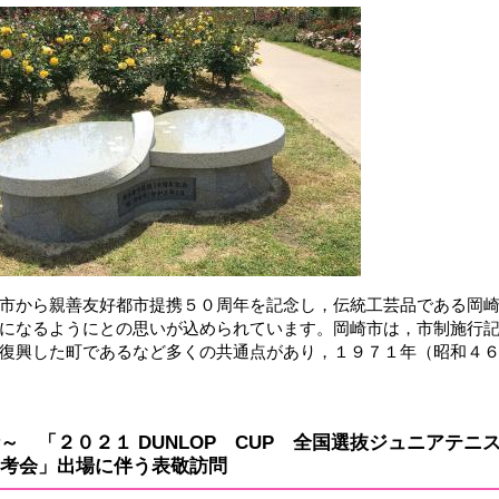
市から親善友好都市提携５０周年を記念し，伝統工芸品である岡
になるようにとの思いが込められています。岡崎市は，市制施行
復興した町であるなど多くの共通点があり，１９７１年（昭和４
～ 「２０２１ DUNLOP CUP 全国選抜ジュニアテ
考会」出場に伴う表敬訪問