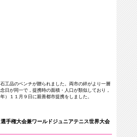
崎石工品のベンチが贈られました。両市の絆がより一層
記念日が同一で，提携時の面積・人口が類似しており，
６年）１１月９日に親善都市提携をしました。
ニス選手権大会兼ワールドジュニアテニス世界大会