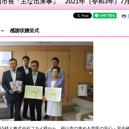
山市長「主な出来事」 2021年（令和3年）7
～ 感謝状贈呈式
GS様と株式会社フカイ様から，福山市の進める市民の安心・安全