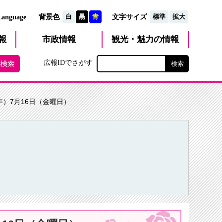
文字サイズ
Language
背景色
白
黒
青
標準
拡大
観光・魅力
市政
情報
報
の情報
広報IDでさがす
年）7月16日（金曜日）