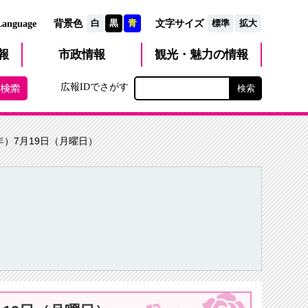
文字サイズ
Language
背景色
白
黒
青
標準
拡大
観光・魅力
市政
情報
報
の情報
広報IDでさがす
年）7月19日（月曜日）