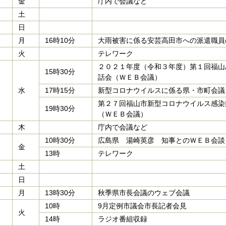
金
庁内で会議など
土
日
月
16時10分
大雨被害に係る安芸高田市への派遣職員
火
テレワーク
２０２１年度（令和３年度）第１回福山
15時30分
話会（ＷＥＢ会議）
水
17時15分
新型コロナウイルスに係る県・市町会議
第２７回福山市新型コロナウイルス感染
19時30分
（ＷＥＢ会議）
木
庁内で会議など
10時30分
広島県 湯崎英彦 知事とのＷＥＢ会談
金
13時
テレワーク
土
日
月
13時30分
秋季県市長会議のウェブ会議
10時
9月定例市議会市長記者会見
火
14時
ラジオ番組収録