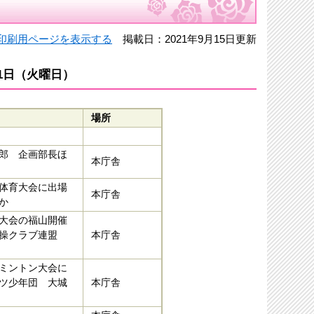
印刷用ページを表示する
掲載日：2021年9月15日更新
31日（火曜日）
場所
郎 企画部長ほ
本庁舎
体育大会に出場
本庁舎
か
大会の福山開催
体操クラブ連盟
本庁舎
ミントン大会に
ツ少年団 大城
本庁舎