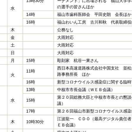
13時30分
ーナメント」に出場される 福山大学学
の選手の皆さんほか
水
14時
福山市歯科医師会 平田史朗 会長ほか
16時
福山わいん工房 古川和秋 代表取締役
木
公務なし
金
大雨対応
土
大雨対応
日
大雨対応
月
15時
彫刻家 杭谷一東さん
西日本高速道路株式会社中国支社 並松
11時
路事務所長 ほか
火
16時
新型コロナウイルス感染症に関する臨時
13時
中核市市長会議（ＷＥＢ会議）
第２０回総務大臣と中核市市長との懇談
水
15時
議）
17時
第２６回福山市新型コロナウイルス感染
江波龍一 ＣＤＯ（最高デジタル責任者
木
10時30分
ＥＢ会議）