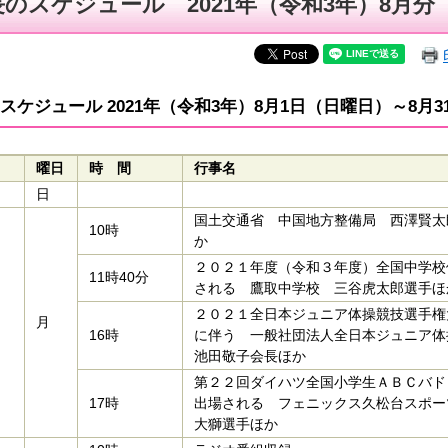
長のスケジュール 2021年（令和3年）8月分
スケジュール 2021年（令和3年）8月1日（日曜日）～8月
曜日
時 間
行事名
日
国土交通省 中国地方整備局 西澤賢太
10時
か
２０２１年度（令和３年度）全国中学校
11時40分
される 鷹取中学校 三谷虎太郎選手ほ
２０２１全日本ジュニア体操競技選手権
月
16時
に伴う 一般社団法人全日本ジュニア
池田敬子会長ほか
第２２回ダイハツ全国小学生ＡＢＣバド
17時
出場される フェニックス久松台スポー
大獅選手ほか