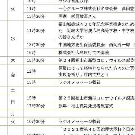
10時
ラジオ番組収録
火
11時
一心グループ株式会社名誉会長 眞田惣
13時30分
画家 杉原放斎さん
福山城築城４００年記念事業推進のため
11時30分
た 近畿大学附属広島高等学校・中学校
の皆さんほか
水
13時30分
中国地方更生保護委員会 西岡総一郎 
16時
株式会社広島銀行での講演
木
15時30分
第２４回福山市新型コロナウイルス感染
原爆によって犠牲となられた方々のご冥
12時
実現を祈り，庁内で黙とう
金
13時
ラジオメッセージ収録
土
15時
第２５回福山市新型コロナウイルス感染
日
17時30分
原爆・福山戦災死没者慰霊式
月
火
10時30分
ラジオメッセージ収録
「２０２１度第４５回総理大臣杯全日本