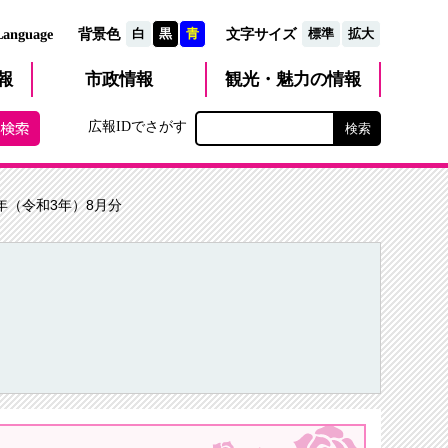
文字サイズ
Language
背景色
白
黒
青
標準
拡大
観光・魅力
市政
情報
報
の情報
広報IDでさがす
1年（令和3年）8月分