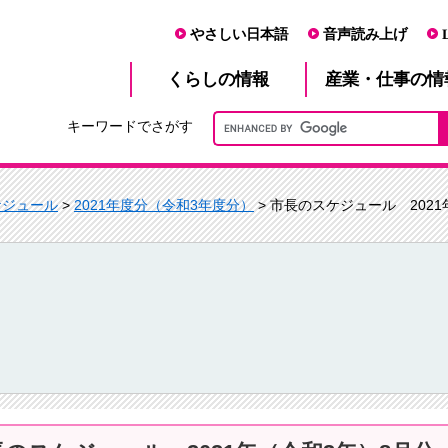
やさしい日本語
音声読み上げ
産業・仕事
くらし
の情報
の情
キーワードでさがす
ケジュール
>
2021年度分（令和3年度分）
> 市長のスケジュール 202