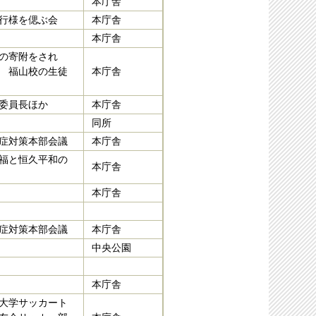
本庁舎
行様を偲ぶ会
本庁舎
本庁舎
の寄附をされ
 福山校の生徒
本庁舎
委員長ほか
本庁舎
同所
症対策本部会議
本庁舎
福と恒久平和の
本庁舎
本庁舎
症対策本部会議
本庁舎
中央公園
本庁舎
大学サッカート