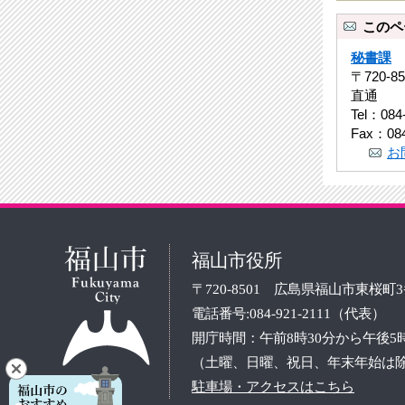
このペ
秘書課
〒720-
直通
Tel：084
Fax：084
お
福山市役所
〒720-8501 広島県福山市東桜町
電話番号:084-921-2111（代表）
開庁時間：午前8時30分から午後5
（土曜、日曜、祝日、年末年始は
駐車場・アクセスはこちら