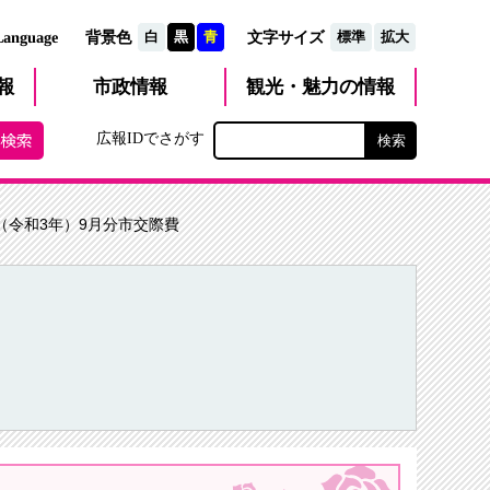
文字サイズ
Language
背景色
白
黒
青
標準
拡大
観光・魅力
市政
情報
報
の情報
広報IDでさがす
1年（令和3年）9月分市交際費