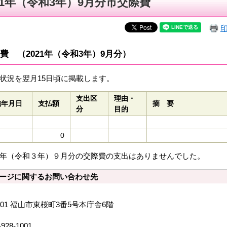
21年（令和3年）9月分市交際費
費 （2021年（令和3年）9月分）
状況を翌月15日頃に掲載します。
支出区
理由・
施年月日
支払額
摘 要
分
目的
0
年（令和３年）９月分の交際費の支出はありませんでした。
ージに関するお問い合わせ先
8501 福山市東桜町3番5号本庁舎6階
-928-1001