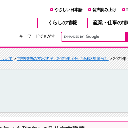
やさしい日本語
音声読み上げ
産業・仕事
くらし
の情報
の情
キーワードでさがす
について
>
市交際費の支出状況 2021年度分（令和3年度分）
> 202