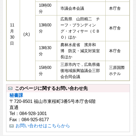
10時00
市議会本会議
本庁舎
分
広島県 山田精二 チ
11
13時00
ーフ・ブランディン
本庁舎
月
分
グ・オフィサー（ＣＢ
(火)
30
Ｏ）ほか
日
農林水産省 濱井和
13時30
博 防災・減災対策室
本庁舎
分
長ほか
三原市内で，広島県備
15時00
三原国際
後地域振興協議会三部
分
ホテル
会合同会議
このページに関するお問い合わせ先
秘書課
〒720-8501 福山市東桜町3番5号本庁舎6階
直通
Tel：084-928-1001
Fax：084-925-8177
お問い合わせはこちらから