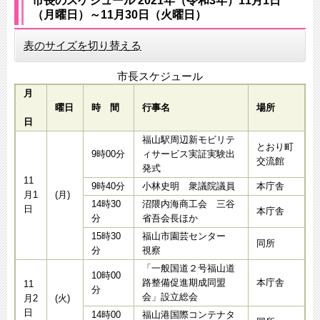
市長のスケジュール 2021年（令和3年）11月1日
（月曜日）～11月30日（火曜日）
表のサイズを切り替える
市長スケジュール
月
曜日
時 間
行事名
場所
日
福山駅周辺新モビリテ
とおり町
9時00分
ィサービス実証実験出
交流館
発式
11
9時40分
小林史明 衆議院議員
本庁舎
月1
(月)
14時30
沼隈内海商工会 三谷
日
本庁舎
分
省吾会長ほか
15時30
福山市園芸センター
同所
分
視察
「一般国道２号福山道
10時00
路整備促進期成同盟
本庁舎
11
分
会」設立総会
月2
(火)
日
14時00
福山港国際コンテナタ