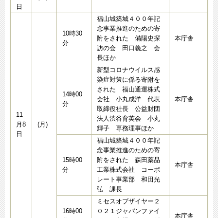
日
福山城築城４００年記
念事業推進のための寄
10時30
附をされた 備陽史探
本庁舎
分
訪の会 田口義之 会
長ほか
新型コロナウイルス感
染症対策に係る寄附を
された 福山通運株式
14時00
会社 小丸成洋 代表
本庁舎
分
取締役社長 公益財団
11
法人渋谷育英会 小丸
月8
(月)
輝子 専務理事ほか
日
福山城築城４００年記
念事業推進のための寄
15時00
附をされた 森田薬品
本庁舎
分
工業株式会社 コーポ
レート事業部 和田光
弘 課長
ミセスオブザイヤー２
16時00
０２１ジャパンファイ
本庁舎