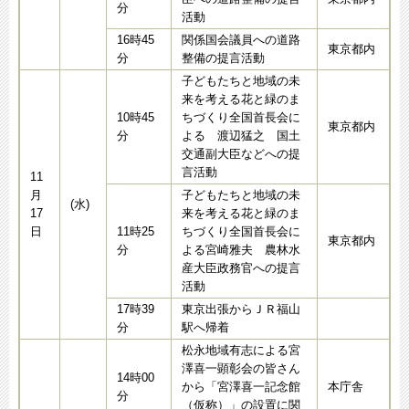
分
活動
16時45
関係国会議員への道路
東京都内
分
整備の提言活動
子どもたちと地域の未
来を考える花と緑のま
10時45
ちづくり全国首長会に
東京都内
分
よる 渡辺猛之 国土
交通副大臣などへの提
言活動
11
月
子どもたちと地域の未
(水)
17
来を考える花と緑のま
日
11時25
ちづくり全国首長会に
東京都内
分
よる宮崎雅夫 農林水
産大臣政務官への提言
活動
17時39
東京出張からＪＲ福山
分
駅へ帰着
松永地域有志による宮
澤喜一顕彰会の皆さん
14時00
から「宮澤喜一記念館
本庁舎
分
（仮称）」の設置に関