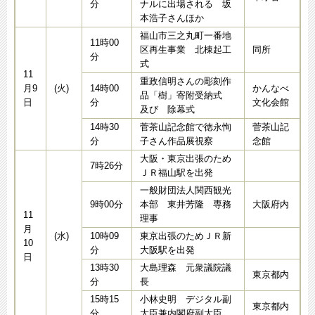
分
ナルに出場される 坂
本浩子さんほか
福山市三之丸町一番地
11時00
区再生事業 北棟起工
同所
分
式
11
重政信明さんの彫刻作
月9
(火)
14時00
かんなべ
品「樹」寄附受納式
日
分
文化会館
及び 除幕式
14時30
菅茶山記念館で徳永恂
菅茶山記
分
子さん作品展視察
念館
大阪・東京出張のため
7時26分
ＪＲ福山駅を出発
一般財団法人関西観光
9時00分
本部 東井芳隆 専務
大阪府内
11
理事
月
(水)
10時09
東京出張のためＪＲ新
10
分
大阪駅を出発
日
13時30
大島理森 元衆議院議
東京都内
分
長
15時15
小林史明 デジタル副
東京都内
分
大臣兼内閣府副大臣