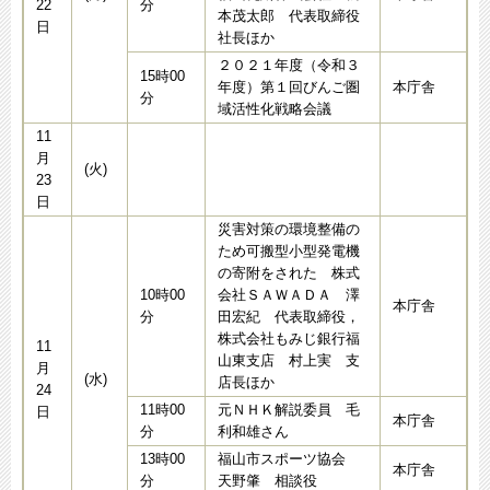
22
分
本茂太郎 代表取締役
日
社長ほか
２０２１年度（令和３
15時00
年度）第１回びんご圏
本庁舎
分
域活性化戦略会議
11
月
(火)
23
日
災害対策の環境整備の
ため可搬型小型発電機
の寄附をされた 株式
10時00
会社ＳＡＷＡＤＡ 澤
本庁舎
分
田宏紀 代表取締役，
株式会社もみじ銀行福
11
山東支店 村上実 支
月
(水)
店長ほか
24
11時00
元ＮＨＫ解説委員 毛
日
本庁舎
分
利和雄さん
13時00
福山市スポーツ協会
本庁舎
分
天野肇 相談役