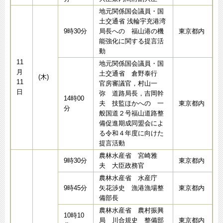
地元関係国会議員・国
土交通省 浅輪宇充港湾
9時30分
局長への 福山港の機
東京都内
能強化に関する提言活
動
11
地元関係国会議員・国
月
土交通省 倉野泰行
(木)
11
官房審議官，村山一
日
弥 道路局長，吉岡幹
14時00
夫 技監ほかへの 一
東京都内
分
般国道２号福山道路整
備促進期成同盟会によ
る令和４年度に向けた
提言活動
農林水産省 宮崎雅
9時30分
東京都内
夫 大臣政務官
農林水産省 水産庁
9時45分
矢花渉史 漁港漁場整
東京都内
備部長
農林水産省 農村振興
10時10
局 川合規史 整備部
東京都内