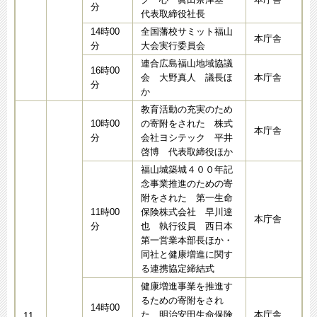
分
代表取締役社長
14時00
全国藩校サミット福山
本庁舎
分
大会実行委員会
連合広島福山地域協議
16時00
会 大野真人 議長ほ
本庁舎
分
か
教育活動の充実のため
10時00
の寄附をされた 株式
本庁舎
分
会社ヨシテック 平井
啓博 代表取締役ほか
福山城築城４００年記
念事業推進のための寄
附をされた 第一生命
11時00
保険株式会社 早川達
本庁舎
分
也 執行役員 西日本
第一営業本部長ほか・
同社と健康増進に関す
る連携協定締結式
健康増進事業を推進す
るための寄附をされ
14時00
た 明治安田生命保険
本庁舎
11