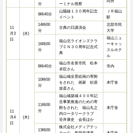
同所
分
ーミナル視察
山陽線１３０周年記念
ＪＲ福山
9時40分
イベント
駅
14時00
北部市民
11
古典の日講演会
分
大学
月3
(水)
福山ニュ
日
福山北ライオンズクラ
16時00
ーキャッ
ブＣＮ３０周年記念式
分
スルホテ
典
ル
福山市名誉市民 松本
8時40分
市内
卓臣さん
福山城全景絵画の寄附
10時00
をされた 画家 杉原
本庁舎
分
放斎さん
福山城築城４００年記
念事業推進のための寄
11時00
附をされた 福山丸之
本庁舎
分
11
内ロータリークラブ
月4
(木)
笹井康史 会長ほか
日
株式会社メディアテッ
13時00
ク一心 眞田奈津基
本庁舎