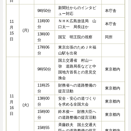
日
新聞社からのインタビ
9時50分
本庁舎
ュー対応
11時00
ＮＨＫ広島放送局 山
11
本庁舎
分
口太一 局長ほか
月
(月)
15
13時00
国宝 明王院の視察
同所
日
分
17時06
東京出張のためＪＲ福
分
山駅を出発
国土交通省 村山一
弥 道路局長などと中
9時50分
東京都内
国地方首長との意見交
換会
11時25
財務省への道路整備の
東京都内
分
提言活動
11
13時00
安全・安心の道づくり
東京都内
月
分
を求める全国大会
(火)
16
15時00
鈴木俊一 財務大臣へ
日
東京都内
分
の道路整備の提言活動
斉藤鉄夫 国土交通大
15時55
臣への道路整備の提言
東京都内