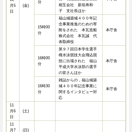
分
相互会社 新垣寿和
月5
(金)
子 支社長ほか
日
福山城築城４００年記
念事業推進のための寄
15時00
附をされた 本瓦造船
本庁舎
分
株式会社 本瓦誠 代
表取締役
第９７回日本学生選手
権水泳競技大会飛込競
16時00
技に出場された 福山
本庁舎
分
平成大学水泳部の選手
の皆さんほか
雑誌からの，福山城築
16時30
城４００年記念事業に
本庁舎
分
関するインタビュー対
応
11
月6
(土)
日
11
月7
(日)