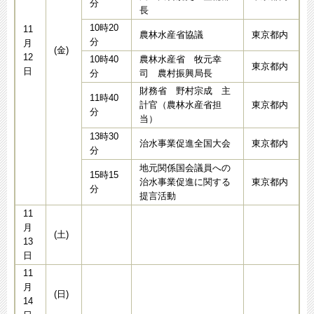
分
長
10時20
11
農林水産省協議
東京都内
分
月
(金)
12
10時40
農林水産省 牧元幸
東京都内
日
分
司 農村振興局長
財務省 野村宗成 主
11時40
計官（農林水産省担
東京都内
分
当）
13時30
治水事業促進全国大会
東京都内
分
地元関係国会議員への
15時15
治水事業促進に関する
東京都内
分
提言活動
11
月
(土)
13
日
11
月
(日)
14