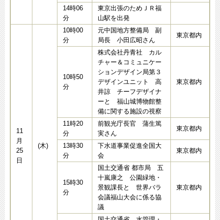
14時06
東京出張のためＪＲ福
分
山駅を出発
10時00
元中国地方整備局 副
東京都内
分
局長 小田広昭さん
株式会社丹青社 カル
チャー＆コミュニケー
ションデザイン局第３
10時50
デザインユニット 高
東京都内
分
井諒 チーフデザイナ
ーと 福山城博物館整
備に関する施設の視察
11時20
前観光庁長官 蒲生篤
東京都内
11
分
実さん
月
(木)
13時30
下水道事業促進全国大
25
東京都内
分
会
日
国土交通省 都市局 五
十嵐康之 公園緑地・
15時30
景観課長と 世界バラ
東京都内
分
会議福山大会に係る協
議
国土交通省 水管理・