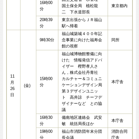
16時00
国土保全局 植松龍
東京都内
分
二 下水道部長
20時39
東京出張からＪＲ福山
分
駅へ帰着
福山城築城４００年記
9時30分
念事業に向けた福寿会
同所
館の視察
福山城博物館整備に向
けた 情報発信アドバ
イザー 樫野孝人さ
ん，株式会社丹青社
11
15時00
カルチャー＆コミュニ
本庁舎
月
分
ケーションデザイン局
(金)
26
第３デザインユニッ
日
ト 高井諒 チーフデ
ザイナーなど との協
議
16時30
備南地区連絡会 武安
本庁舎
分
敏 統括局長ほか
19時00
福山市消防団年末分団
消防合同
分
長会議
庁舎