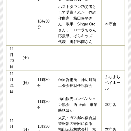
ホストタウン功労者と
して受賞された 作詞
作曲家 梅田修平さ
16時30
ん，歌手 Singer Oto
本庁舎
分
さん，「ローラちゃん
応援隊」ばらキッズ
代表 掛谷巴南さん
11
月
(土)
20
日
11
ふなまち
月
11時30
榊原哲也氏 神辺町商
(日)
ベイホー
21
分
工会会長就任祝賀会
ル
日
福山観光コンベンショ
11時30
ン協会 西 正尚 事業
本庁舎
分
統括ほか
火災・ガス漏れ複合型
11
警報器の寄附に係る
月
13時30
(月)
福山瓦斯株式会社 松
本庁舎