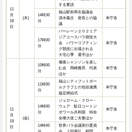
する要請
11
福山駅前再生協議会
月
14時30
(木)
清水義次 座長との協
本庁舎
18
分
議
日
バーレーン２０２１ア
ジアユースパラ競技大
17時00
会 パワーリフティン
本庁舎
分
グ競技に出場される
大宅心季 選手ほか
備後シャンソンを楽し
10時00
む会 岡崎雅亮 代表
本庁舎
分
ほか
福山シティフットボー
11時00
ルクラブとの包括連携
本庁舎
分
協定締結式
ジェローム・クロー・
14時00
ウェア 駐日コートジ
11
本庁舎
分
ボワール共和国 特命
月
(金)
全権大使ご夫妻ほか
19
14時45
世界バラ会議実行委員
日
本庁舎
分
会 上田善弘 顧問