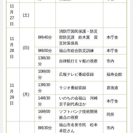
11
月
(土)
27
日
消防庁国民保護・防災
8時40分
部防災課 鈴木翼 震
本庁舎
11
災対策係長
月
(日)
28
9時00分
福山市総合防災訓練
本庁舎
日
13時30
自律航行ＥＶ船の視察
市内
分
10時00
広報テレビ番組収録
福寿会館
分
13時30
11
ラジオ番組収録
原漁港
分
月
(月)
29
14時30
いのちの会福山 河崎
本庁舎
日
分
京子副代表ほか
16時00
ソフトバンク技術開発
同所
分
拠点の視察
福山市名誉市民 松本
8時30分
市内
卓臣さん