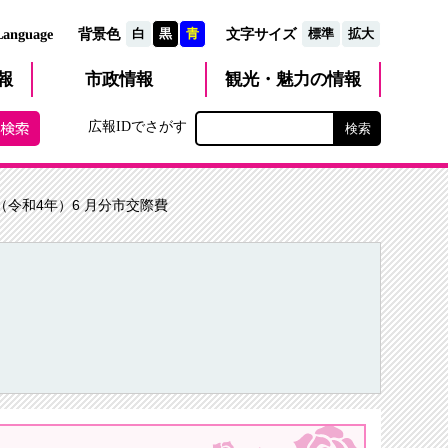
文字サイズ
Language
背景色
白
黒
青
標準
拡大
観光・魅力
市政
情報
報
の情報
広報IDでさがす
年（令和4年）6 月分市交際費