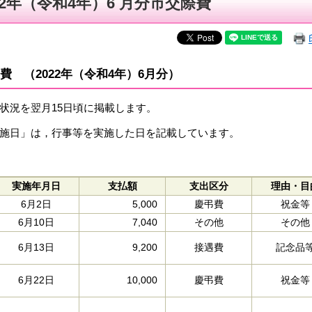
22年（令和4年）6 月分市交際費
費 （2022年（令和4年）6月分）
状況を翌月15日頃に掲載します。
施日」は，行事等を実施した日を記載しています。​
実施年月日
支払額
支出区分
理由・目
6月2日
5,000
慶弔費
祝金等
6月10日
7,040
その他
その他
6月13日
9,200
接遇費
記念品
6月22日
10,000
慶弔費
祝金等