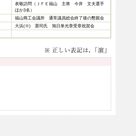
表敬訪問（ＪＦＥ福山 主将 今井 文夫選手
ほか3名）
福山商工会議所 通常議員総会終了後の懇親会
大浜(※) 憲司氏 旭日単光章受章祝賀会