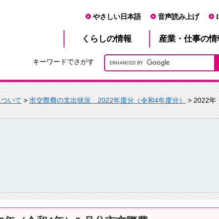
やさしい日本語
音声読み上げ
産業・仕事
くらし
の情報
の情
キーワードでさがす
について
>
市交際費の支出状況 2022年度分（令和4年度分）
> 2022