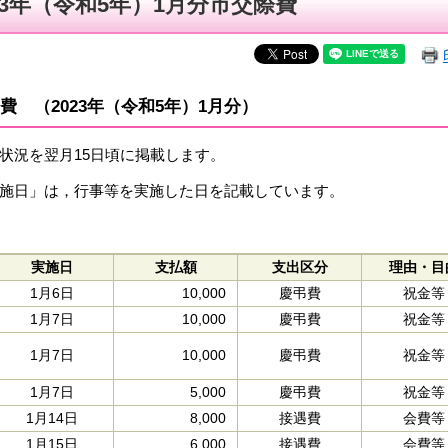
23年（令和5年）1月分市交際費
費 （2023年（令和5年）1月分）
状況を翌月15日頃に掲載します。
施日」は，行事等を実施した日を記載しています。​
実施日
支払額
支出区分
理由・目
1月6日
10,000
慶弔費
祝金等
1月7日
10,000
慶弔費
祝金等
1月7日
10,000
慶弔費
祝金等
1月7日
5,000
慶弔費
祝金等
1月14日
8,000
接遇費
会費等
1月15日
6,000
接遇費
会費等