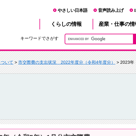
やさしい日本語
音声読み上げ
産業・仕事
くらし
の情報
の情
キーワードでさがす
について
>
市交際費の支出状況 2022年度分（令和4年度分）
> 202