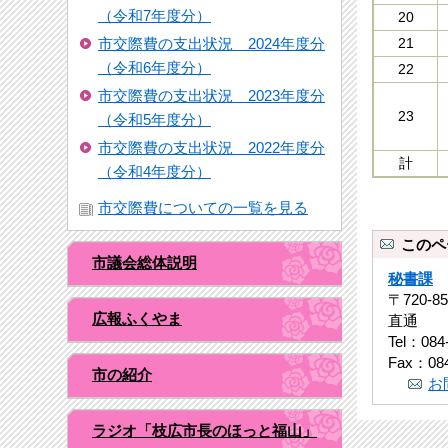
（令和7年度分）
20
市交際費の支出状況 2024年度分
21
（令和6年度分）
22
市交際費の支出状況 2023年度分
23
（令和5年度分）
市交際費の支出状況 2022年度分
計
（令和4年度分）
市交際費についての一覧を見る
このペ
市議会総体説明
秘書課
〒720-
広報ふくやま
直通
Tel：084
Fax：084
市の紹介
お
ラジオ「枝広市長のほっと福山」