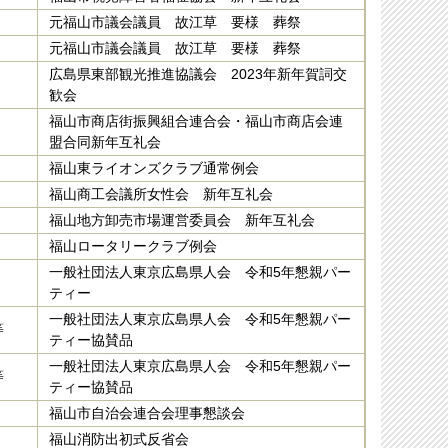
元福山市議会議員 故江草 要様 葬祭
元福山市議会議員 故江草 要様 葬祭
広島県東部観光推進協議会 2023年新年賀詞交
歓会
福山市商店街振興組合連合会・福山市商店会連
盟合同新年互礼会
福山東ライオンズクラブ通常例会
福山商工会議所女性会 新年互礼会
福山地方卸売市場運営委員会 新年互礼会
福山ロータリークラブ例会
一般社団法人東京広島県人会 令和5年懇親パー
ティー
一般社団法人東京広島県人会 令和5年懇親パー
等
ティー協賛品
一般社団法人東京広島県人会 令和5年懇親パー
等
ティー協賛品
福山市自治会連合会理事懇談会
福山消防出初式反省会