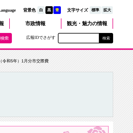
文字サイズ
Language
背景色
白
黒
青
標準
拡大
観光・魅力
市政
情報
報
の情報
広報IDでさがす
3年（令和5年）1月分市交際費