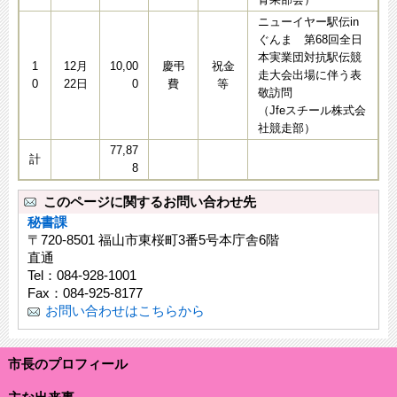
ニューイヤー駅伝in
ぐんま 第68回全日
本実業団対抗駅伝競
1
12月
10,00
慶弔
祝金
走大会出場に伴う表
0
22日
0
費
等
敬訪問
（Jfeスチール株式会
社競走部）
77,87
計
8
このページに関するお問い合わせ先
秘書課
〒720-8501 福山市東桜町3番5号本庁舎6階
直通
Tel：084-928-1001
Fax：084-925-8177
お問い合わせはこちらから
市長のプロフィール