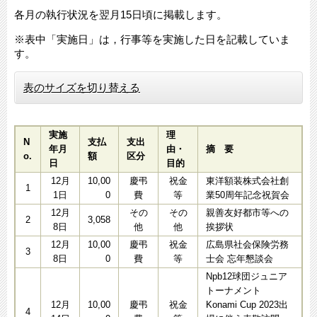
各月の執行状況を翌月15日頃に掲載します。
※表中「実施日」は，行事等を実施した日を記載していま
す。​
表のサイズを切り替える
実施
理
N
支払
支出
年月
由・
摘 要
o.
額
区分
日
目的
12月
10,00
慶弔
祝金
東洋額装株式会社創
1
1日
0
費
等
業50周年記念祝賀会
12月
その
その
親善友好都市等への
2
3,058
8日
他
他
挨拶状
12月
10,00
慶弔
祝金
広島県社会保険労務
3
8日
0
費
等
士会 忘年懇談会
Npb12球団ジュニア
トーナメント
12月
10,00
慶弔
祝金
Konami Cup 2023出
4