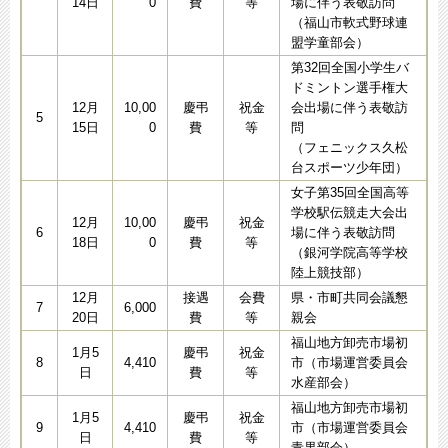
14日
0
費
等
場に伴う表敬訪問
（福山市軟式野球連
盟学童部会）
第32回全国小学生バ
ドミントン選手権大
12月
10,00
慶弔
祝金
会出場に伴う表敬訪
5
15日
0
費
等
問
（フェニックス久松
台スポーツ少年団）
女子第35回全国高等
学校駅伝競走大会出
12月
10,00
慶弔
祝金
6
場に伴う表敬訪問
18日
0
費
等
（銀河学院高等学校
陸上競技部）
12月
接遇
会費
県・市町共同会議懇
7
6,000
20日
費
等
親会
福山地方卸売市場初
1月5
慶弔
祝金
8
4,410
市（市場運営委員会
日
費
等
水産部会）
福山地方卸売市場初
1月5
慶弔
祝金
9
4,410
市（市場運営委員会
日
費
等
青果部会）