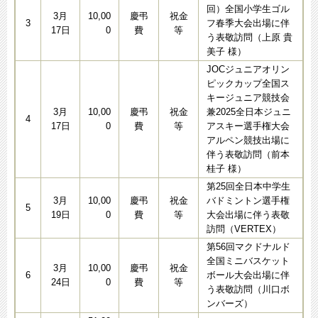
回）全国小学生ゴル
3月
10,00
慶弔
祝金
3
フ春季大会出場に伴
17日
0
費
等
う表敬訪問（上原 貴
美子 様）
JOCジュニアオリン
ピックカップ全国ス
キージュニア競技会
3月
10,00
慶弔
祝金
兼2025全日本ジュニ
4
17日
0
費
等
アスキー選手権大会
アルペン競技出場に
伴う表敬訪問（前本
桂子 様）
第25回全日本中学生
3月
10,00
慶弔
祝金
バドミントン選手権
5
19日
0
費
等
大会出場に伴う表敬
訪問（VERTEX）
第56回マクドナルド
全国ミニバスケット
3月
10,00
慶弔
祝金
6
ボール大会出場に伴
24日
0
費
等
う表敬訪問（川口ボ
ンバーズ）