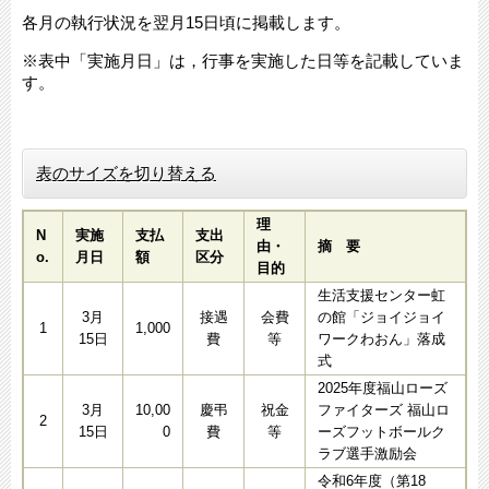
各月の執行状況を翌月15日頃に掲載します。
※表中「実施月日」は，行事を実施した日等を記載していま
す。​
表のサイズを切り替える
理
N
実施
支払
支出
由・
摘 要
o.
月日
額
区分
目的
生活支援センター虹
3月
接遇
会費
の館「ジョイジョイ
1
1,000
15日
費
等
ワークわおん」落成
式
2025年度福山ローズ
3月
10,00
慶弔
祝金
ファイターズ 福山ロ
2
15日
0
費
等
ーズフットボールク
ラブ選手激励会
令和6年度（第18