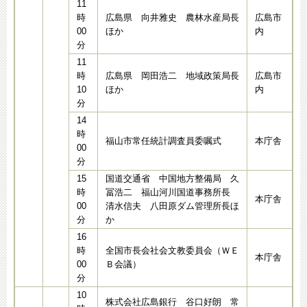
11
時
広島県 向井雅史 農林水産局長
広島市
00
ほか
内
分
11
時
広島県 岡田浩二 地域政策局長
広島市
10
ほか
内
分
14
時
福山市常任統計調査員委嘱式
本庁舎
00
分
15
国道交通省 中国地方整備局 久
時
冨浩二 福山河川国道事務所長
本庁舎
00
清水信夫 八田原ダム管理所長ほ
分
か
16
時
全国市長会社会文教委員会（ＷＥ
本庁舎
00
Ｂ会議）
分
10
株式会社広島銀行 谷口好朗 常