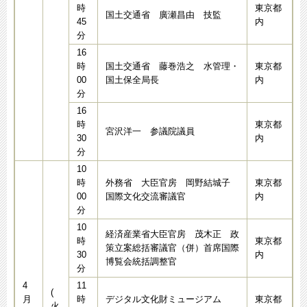
時
東京都
国土交通省 廣瀬昌由 技監
45
内
分
16
時
国土交通省 藤巻浩之 水管理・
東京都
00
国土保全局長
内
分
16
時
東京都
宮沢洋一 参議院議員
30
内
分
10
時
外務省 大臣官房 岡野結城子
東京都
00
国際文化交流審議官
内
分
10
経済産業省大臣官房 茂木正 政
時
東京都
策立案総括審議官（併）首席国際
30
内
博覧会統括調整官
分
4
11
(
月
時
デジタル文化財ミュージアム
東京都
火