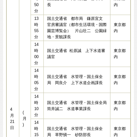
50
長
内
分
13
国土交通省 都市局 鎌原宜文
時
官房審議官（都市生活環境・国際
東京都
55
園芸博覧会） 片山壮二 公園緑
内
分
地・景観課長
14
時
国土交通省 松原誠 上下水道審
東京都
00
議官
内
分
14
時
国土交通省 水管理・国土保全
東京都
05
局 岡良介 上下水道企画課長
内
分
14
時
国土交通省 水管理・国土保全局
東京都
10
筒井誠二 水道事業課長
内
4
(
分
月
月
21
14
)
日
時
国土交通省 水管理・国土保全
東京都
15
局 草野愼一 砂防部長
内