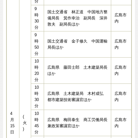
分
9
国土交通省 林正道 中国地方整
時
広島市
備局長 箕作幸治 副局長 深井
30
内
敦夫 副局長ほか
分
9
時
国土交通省 金子修久 中国運輸
広島市
50
局長ほか
内
分
10
時
広島県 藤田士郎 土木建築局長
広島市
20
ほか
内
分
10
時
広島県 土木建築局 木村成弘
広島市
30
都市建築技術審議官ほか
内
分
4
10
(
月
時
広島県 梅田泰生 商工労働局長
広島市
火
15
45
兼政策審議官ほか
内
)
日
分