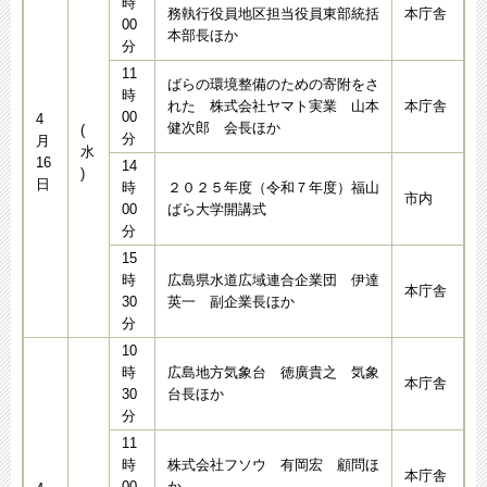
時
務執行役員地区担当役員東部統括
本庁舎
00
本部長ほか
分
11
ばらの環境整備のための寄附をさ
時
れた 株式会社ヤマト実業 山本
本庁舎
00
4
健次郎 会長ほか
(
分
月
水
16
14
)
日
時
２０２５年度（令和７年度）福山
市内
00
ばら大学開講式
分
15
時
広島県水道広域連合企業団 伊達
本庁舎
30
英一 副企業長ほか
分
10
時
広島地方気象台 徳廣貴之 気象
本庁舎
30
台長ほか
分
11
時
株式会社フソウ 有岡宏 顧問ほ
本庁舎
00
か