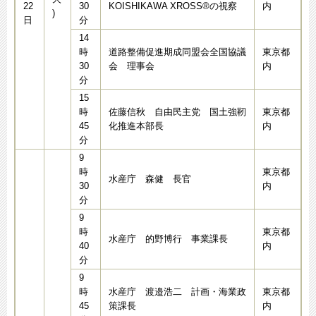
22
30
KOISHIKAWA XROSS®の視察
内
)
日
分
14
時
道路整備促進期成同盟会全国協議
東京都
30
会 理事会
内
分
15
時
佐藤信秋 自由民主党 国土強靭
東京都
45
化推進本部長
内
分
9
時
東京都
水産庁 森健 長官
30
内
分
9
時
東京都
水産庁 的野博行 事業課長
40
内
分
9
時
水産庁 渡邉浩二 計画・海業政
東京都
45
策課長
内