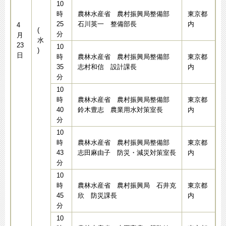
10
時
農林水産省 農村振興局整備部
東京都
25
石川英一 整備部長
内
4
(
分
月
水
23
10
)
日
時
農林水産省 農村振興局整備部
東京都
35
志村和信 設計課長
内
分
10
時
農林水産省 農村振興局整備部
東京都
40
鈴木豊志 農業用水対策室長
内
分
10
時
農林水産省 農村振興局整備部
東京都
43
志田麻由子 防災・減災対策室長
内
分
10
時
農林水産省 農村振興局 石井克
東京都
45
欣 防災課長
内
分
10