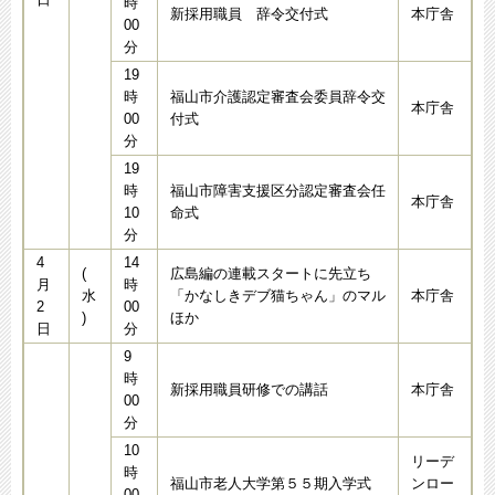
時
新採用職員 辞令交付式
本庁舎
00
分
19
時
福山市介護認定審査会委員辞令交
本庁舎
00
付式
分
19
時
福山市障害支援区分認定審査会任
本庁舎
10
命式
分
4
14
(
広島編の連載スタートに先立ち
月
時
水
「かなしきデブ猫ちゃん」のマル
本庁舎
2
00
)
ほか
日
分
9
時
新採用職員研修での講話
本庁舎
00
分
10
リーデ
時
福山市老人大学第５５期入学式
ンロー
00