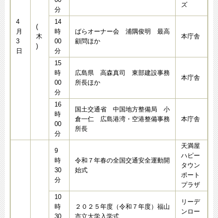
ズ
分
4
14
(
月
時
ばらオーナー会 浦隅俊明 最高
木
本庁舎
3
00
顧問ほか
)
日
分
15
時
広島県 高森真司 東部建設事務
本庁舎
00
所長ほか
分
16
国土交通省 中国地方整備局 小
時
倉一仁 広島港湾・空港整備事務
本庁舎
00
所長
分
天満屋
9
ハピー
時
令和７年春の全国交通安全運動開
タウン
30
始式
ポート
分
プラザ
10
リーデ
時
２０２５年度（令和７年度）福山
ンロー
30
市立大学入学式