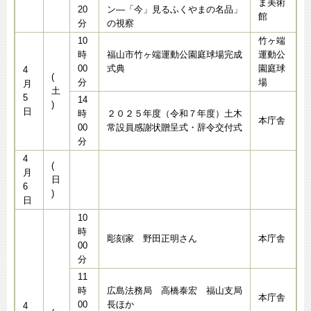
ま美術
20
ン―「今」見るふくやまの名品」
館
分
の視察
10
竹ヶ端
時
福山市竹ヶ端運動公園庭球場完成
運動公
00
式典
園庭球
4
(
分
場
月
土
5
14
)
日
時
２０２５年度（令和７年度）土木
本庁舎
00
常設員感謝状贈呈式・辞令交付式
分
4
(
月
日
6
)
日
10
時
彫刻家 野田正明さん
本庁舎
00
分
11
時
広島法務局 高橋泰宏 福山支局
本庁舎
00
長ほか
4