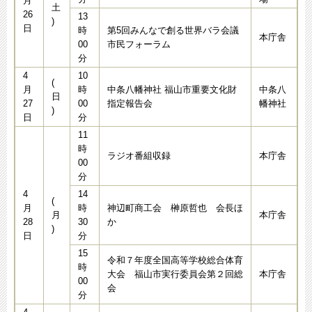
月
土
26
13
)
日
時
第5回みんなで創る世界バラ会議
本庁舎
00
市民フォーラム
分
4
10
(
月
時
中条八幡神社 福山市重要文化財
中条八
日
27
00
指定報告会
幡神社
)
日
分
11
時
ラジオ番組収録
本庁舎
00
分
4
14
(
月
時
神辺町商工会 榊原哲也 会長ほ
月
本庁舎
28
30
か
)
日
分
15
令和７年度全国高等学校総合体育
時
大会 福山市実行委員会第２回総
本庁舎
00
会
分