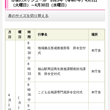
市長のスケジュール 2025年（令和7年）4月1日
（火曜日）～4月30日（水曜日）​​​​​​
表のサイズを切り替える
月
曜
時
行事名
場所
日
日
間
8
時
地域拠点形成推進部長 辞令交付
本庁舎
30
式
分
8
時
福山駅周辺再生推進課開発担当課
本庁舎
33
長 辞令交付式
分
8
時
こども企画課専門員辞令交付式
本庁舎
36
4
(
分
月
火
1
9
)
日