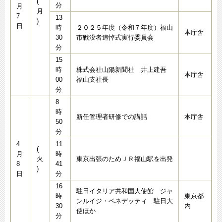
(
分
月
月
7
13
)
日
時
２０２５年度（令和７年度）福山
本庁舎
30
市戦没者追悼式実行委員会
分
15
時
株式会社山陽新聞社 井上建吾
本庁舎
00
福山支社長
分
8
時
新任管理者研修での講話
本庁舎
50
分
4
11
(
月
時
火
東京出張のためＪＲ福山駅を出発
8
41
)
日
分
16
駐日イタリア共和国大使館 ジャ
時
東京都
ンルイジ・ベネデッティ 駐日大
30
内
使ほか
分