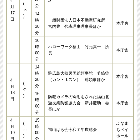
4
(
分
月
木
17
14
)
日
時
一般財団法人日本不動産研究所
本庁舎
30
宮内豊 代表理事理事長ほか
分
16
時
ハローワーク福山 竹元真一 所
本庁舎
00
長
分
14
時
駐広島大韓民国総領事館 姜鎬曾
本庁舎
30
（カン・ホズン） 総領事ほか
4
(
分
月
金
18
16
)
防犯カメラの寄附をされた福山北
日
時
遊技業防犯協力会 新井慶助 会
本庁舎
00
長ほか
分
4
15
(
ふなま
月
時
土
福山ばら会令和７年度総会
ちベイ
19
00
)
ホール
日
分