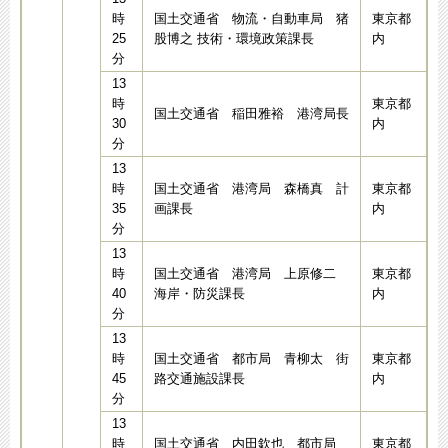
時
国土交通省 物流・自動車局 猪
東京都
25
股博之 技術・環境政策課長
内
分
13
時
東京都
国土交通省 稲田雅裕 港湾局長
30
内
分
13
時
国土交通省 港湾局 森橋真 計
東京都
35
画課長
内
分
13
時
国土交通省 港湾局 上原修二
東京都
40
海岸・防災課長
内
分
13
時
国土交通省 都市局 青柳太 街
東京都
45
路交通施設課長
内
分
13
時
国土交通省 内田欽也 都市局
東京都