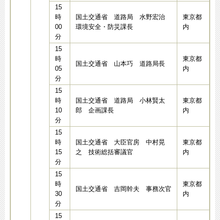
15
時
国土交通省 道路局 水野宏治
東京都
00
環境安全・防災課長
内
分
15
時
東京都
国土交通省 山本巧 道路局長
05
内
分
15
時
国土交通省 道路局 小林賢太
東京都
10
郎 企画課長
内
分
15
時
国土交通省 大臣官房 中村晃
東京都
15
之 技術総括審議官
内
分
15
時
東京都
国土交通省 吉岡幹夫 事務次官
30
内
分
15