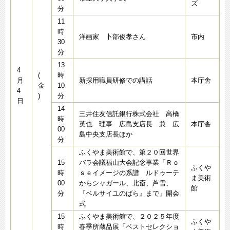
ズ
分
11
時
洋画家 卜部俊孝さん
市内
30
分
13
4
(
時
月
新採用職員研修での講話
本庁舎
金
10
4
)
分
日
14
三井住友信託銀行株式会社 高橋
時
英也 理事 広島支店長 兼 広
本庁舎
00
島中央支店長ほか
分
ふくやま美術館で、第２０回世界
15
バラ会議福山大会記念事業「Ｒｏ
ふくや
時
ｓｅイメージの系譜 ルドゥーテ
ま美術
00
からシャガール、北斎、芦雪、
館
分
『ベルサイユのばら』まで」開会
式
15
ふくやま美術館で、２０２５年度
ふくや
時
春季所蔵品展「ベストセレクショ