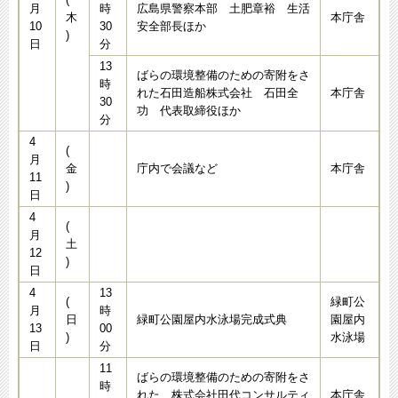
月
時
広島県警察本部 土肥章裕 生活
木
本庁舎
10
30
安全部長ほか
)
日
分
13
ばらの環境整備のための寄附をさ
時
れた石田造船株式会社 石田全
本庁舎
30
功 代表取締役ほか
分
4
(
月
金
庁内で会議など
本庁舎
11
)
日
4
(
月
土
12
)
日
4
13
(
緑町公
月
時
日
緑町公園屋内水泳場完成式典
園屋内
13
00
)
水泳場
日
分
11
ばらの環境整備のための寄附をさ
時
れた 株式会社田代コンサルティ
本庁舎