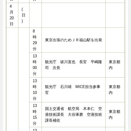
4
(
月
日
20
)
日
8
時
東京出張のためＪＲ福山駅を出発
29
分
13
時
観光庁 祓川直也 長官 平嶋隆
東京都
00
司 次長
内
分
13
時
観光庁 石川靖 MICE担当参事
東京都
10
官
内
分
13
国土交通省 航空局 木本仁 空
時
東京都
港技術課長 大谷琢磨 空港技術
15
内
課長補佐
分
13