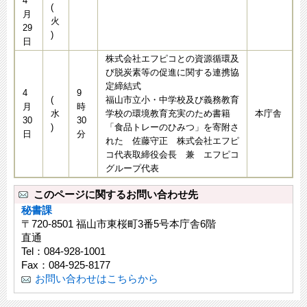
4
(
月
火
29
)
日
株式会社エフピコとの資源循環及
び脱炭素等の促進に関する連携協
定締結式
4
9
(
福山市立小・中学校及び義務教育
月
時
水
学校の環境教育充実のため書籍
本庁舎
30
30
)
「食品トレーのひみつ」を寄附さ
日
分
れた 佐藤守正 株式会社エフピ
コ代表取締役会長 兼 エフピコ
グループ代表
このページに関するお問い合わせ先
秘書課
〒720-8501 福山市東桜町3番5号本庁舎6階
直通
Tel：084-928-1001
Fax：084-925-8177
お問い合わせはこちらから