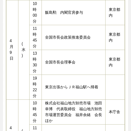
10
時
東京都
飯島勲 内閣官房参与
00
内
分
11
時
東京都
全国市長会政策推進委員会
45
内
4
(
分
月
水
9
13
)
日
時
東京都
全国市長会理事会
30
内
分
19
時
東京出張からＪＲ福山駅へ帰着
22
分
10
株式会社福山地方卸売市場 池田
時
幸博 代表取締役 福山地方卸売
本庁舎
45
市場運営委員会 福井余緒 会長
分
ほか
4
11
(