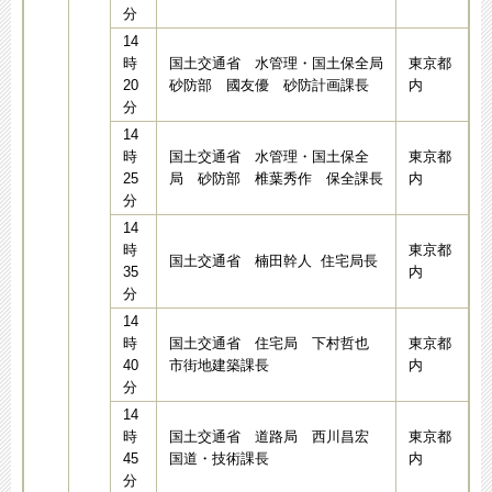
分
14
時
国土交通省 水管理・国土保全局
東京都
20
砂防部 國友優 砂防計画課長
内
分
14
時
国土交通省 水管理・国土保全
東京都
25
局 砂防部 椎葉秀作 保全課長
内
分
14
時
東京都
国土交通省 楠田幹人 住宅局長
35
内
分
14
時
国土交通省 住宅局 下村哲也
東京都
40
市街地建築課長
内
分
14
時
国土交通省 道路局 西川昌宏
東京都
45
国道・技術課長
内
分