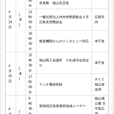
00
岩直毅 福山支店長
分
4
12
(
月
時
一般社団法人内外情勢調査会４月
広島市
木
24
00
広島支部懇談会
内
)
日
分
16
時
報道機関からのインタビュー対応
本庁舎
30
分
15
時
福山商工会議所 小丸成洋会頭ほ
本庁舎
30
か
4
(
分
月
金
25
17
)
ＲＣＣ
日
時
ラジオ番組収録
福山放
00
送局
分
9
福山城
時
公園 天
第96回広島県東部地域メーデー
30
守前広
4
(
分
場