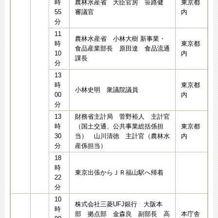
時
農林水産省 大臣官房 笹路健
東京都
55
審議官
内
分
11
農林水産省 小林大樹 新事業・
時
東京都
食品産業部長 原田達 食品流通
10
内
課長
分
13
時
東京都
小林史明 衆議院議員
00
内
分
13
財務省主計局 菅野裕人 主計官
時
（国土交通、公共事業総括係担
東京都
30
当） 山川清徳 主計官（農林水
内
分
産係担当）
18
時
東京出張からＪＲ福山駅へ帰着
22
分
10
株式会社三菱UFJ銀行 大阪本
時
部 拠点部 金森良 副部長 高
本庁舎