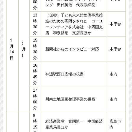
00
ング 田代英治 代表取締役
分
13
（仮称）子ども未来館整備事業推
時
進のための寄附をされた コーユ
本庁舎
30
ーレンティア株式会社 中四国支
分
店 和泉裕昭 支店長ほか
4
15
(
月
時
月
新聞社からのインタビュー対応
本庁舎
14
30
)
日
分
16
時
神辺駅西口広場の視察
市内
45
分
17
時
川南土地区画整理事業の視察
市内
00
分
9
時
経済産業省 實國慎一 中国経済
広島市
15
産業局長ほか
内