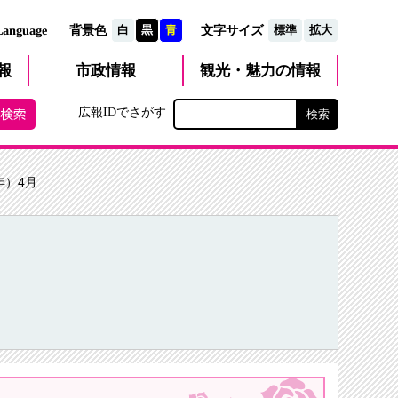
文字サイズ
Language
背景色
白
黒
青
標準
拡大
観光・魅力
市政
情報
報
の情報
広報IDでさがす
年）4月