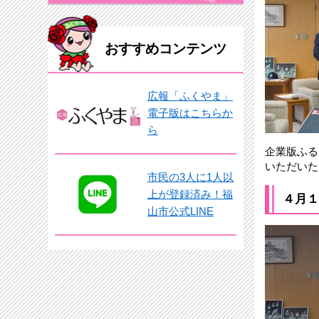
おすすめコンテンツ
広報「ふくやま」
電子版はこちらか
ら
企業版ふる
いただいた
市民の3人に1人以
上が登録済み！福
４月１
山市公式LINE