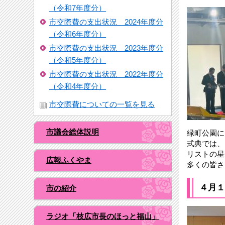
（令和7年度分）
市交際費の支出状況 2024年度分
（令和6年度分）
市交際費の支出状況 2023年度分
（令和5年度分）
市交際費の支出状況 2022年度分
（令和4年度分）
市交際費についての一覧を見る
市議会総体説明
緑町公園に
式典では、
リストの星
広報ふくやま
多くの皆さ
４月１
市の紹介
ラジオ「枝広市長のほっと福山」