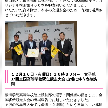
福山地区労働者福祉協議会様、こくみん共済coop様から、オ
リジナル横断旗４００本を御寄附いただきました。
いただいた御寄附は、本市の交通安全のため、有効に活用さ
せていただきます。
１２月１６日（火曜日）１６時３０分～ 女子第
37回全国高等学校駅伝競走大会 出場に伴う表敬訪
問
銀河学院高等学校陸上競技部の選手・関係者の皆さまに、全
国駅伝競走大会の出場報告でお越しいただきました。
予選の広島県大会では優勝（２連覇）という素晴らしい成績