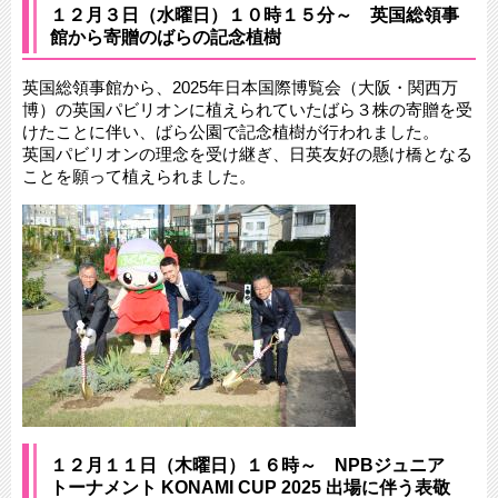
１２月３日（水曜日）１０時１５分～ 英国総領事
館から寄贈のばらの記念植樹
英国総領事館から、2025年日本国際博覧会（大阪・関西万
博）の英国パビリオンに植えられていたばら３株の寄贈を受
けたことに伴い、ばら公園で記念植樹が行われました。
英国パビリオンの理念を受け継ぎ、日英友好の懸け橋となる
ことを願って植えられました。
１２月１１日（木曜日）１６時～ NPBジュニア
トーナメント KONAMI CUP 2025 出場に伴う表敬