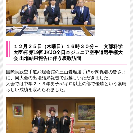
１２月２５日（木曜日）１６時３０分～ 文部科学
大臣杯 第19回JKJO全日本ジュニア空手道選手権大
会 出場結果報告に伴う表敬訪問
国際実践空手道武煌会館の三山愛瑠選手ほか関係者の皆さま
に、同大会の出場結果報告でお越しいただきました。
大会では中学２・３年男子57キロ以上の部で優勝という素晴
らしい成績を収められました。