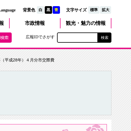
文字サイズ
Language
背景色
白
黒
青
標準
拡大
観光・魅力
市政
情報
報
の情報
広報IDでさがす
6年（平成28年）４月分市交際費