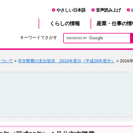
やさしい日本語
音声読み上げ
産業・仕事
くらし
の情報
の情
キーワードでさがす
について
>
市交際費の支出状況 2016年度分（平成28年度分）
> 201