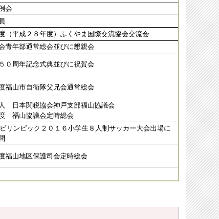
例会
員
度（平成２８年度）ふくやま国際交流協会交流会
会青年部通常総会並びに懇親会
５０周年記念式典並びに祝賀会
度福山市自衛隊父兄会通常総会
人 日本関税協会神戸支部福山協議会
度 福山協議会定時総会
チビリンピック２０１６小学生８人制サッカー大会出場に
問
度福山地区保護司会定時総会