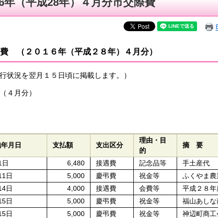
16年（平成28年）４月分市交際費
費 （２０１６年（平成２８年）４月分）
行状況を翌月１５日頃に掲載します。）
（４月分）
円
理由・目
施年月日
支払額
支出区分
摘 要
的
1日
6,480
接遇費
記念品等
手土産代
11日
5,000
慶弔費
祝金等
ふくやま農
14日
4,000
接遇費
会費等
平成２８年
15日
5,000
慶弔費
祝金等
福山あしな
15日
5,000
慶弔費
祝金等
神辺町商工