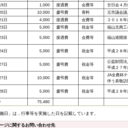
19日
1,000
接遇費
会費等
廿日会４月
20日
10,000
慶弔費
香料
元市議会議
21日
4,000
接遇費
会費等
２０１６年
23日
5,000
慶弔費
祝金等
福山北商工
23日
5,000
接遇費
会費等
福山港開港
24日
5,000
慶弔費
祝金等
平成２８年
公益財団法
27日
5,000
慶弔費
祝金等
平成２７年
JA全農杯
27日
10,000
慶弔費
祝金等
伴う表敬訪
28日
5,000
慶弔費
祝金等
平成２８年
件
75,480
施日」は，行事等を実施した日を記載しています。
ージに関するお問い合わせ先