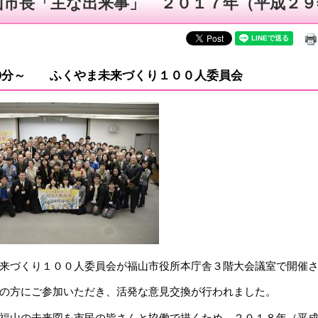
山市長「主な出来事」 ２０１７年（平成２９
00分～ ふくやま未来づくり１００人委員会
来づくり１００人委員会が福山市役所本庁舎３階大会議室で開催
の方にご参加いただき、活発な意見交換が行われました。
福山の未来図を市民の皆さんと協働で描くため、２０１８年（平