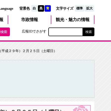
文字サイズ
Language
背景色
白
黒
青
標準
拡大
観光・魅力
市政
情報
報
の情報
広報IDでさがす
（平成２９年）２月２５日（土曜日）