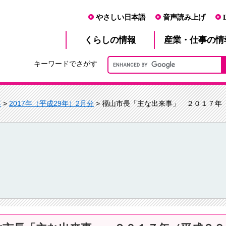
やさしい日本語
音声読み上げ
産業・仕事
くらし
の情報
の情
キーワードでさがす
事
>
2017年（平成29年）2月分
> 福山市長「主な出来事」 ２０１７年