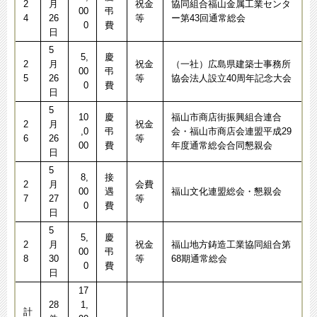
2
月
祝金
協同組合福山金属工業センタ
00
弔
4
26
等
ー第43回通常総会
0
費
日
5
5,
慶
2
月
祝金
（一社）広島県建築士事務所
00
弔
5
26
等
協会法人設立40周年記念大会
0
費
日
5
10
慶
福山市商店街振興組合連合
2
月
祝金
,0
弔
会・福山市商店会連盟平成29
6
26
等
00
費
年度通常総会合同懇親会
日
5
8,
接
2
月
会費
00
遇
福山文化連盟総会・懇親会
7
27
等
0
費
日
5
5,
慶
2
月
祝金
福山地方鋳造工業協同組合第
00
弔
8
30
等
68期通常総会
0
費
日
17
28
1,
計