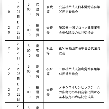
5
5,
接
1
月
会費
公益社団法人日本港湾協会第
00
遇
9
24
等
90回定時総会
0
費
日
5
5,
接
2
月
会費
第39回中国ブロック建築審査
00
遇
0
25
等
会長会議後の意見交換会
0
費
日
5
5,
慶
2
月
祝金
第53回福山青色申告会代議員
00
弔
1
25
等
総会
0
費
日
5
5,
慶
2
月
祝金
一般社団法人福山労働会館第
00
弔
2
25
等
44回通常総会
0
費
日
5
5,
接
メキシコオリンピックチーム
2
月
会費
00
遇
の広島での事前合宿に関する
3
25
等
0
費
基本協定の締結記念式典
日
5
5,
慶