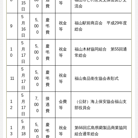
15
等
0
費
流会
日
5
5,
慶
月
祝金
福山駅前商店会 平成29年度
9
00
弔
16
等
総会
0
費
日
5
5,
慶
1
月
祝金
福山木材協同組合 第55回通
00
弔
0
17
等
常総会
0
費
日
5
5,
慶
月
祝金
11
00
弔
福山食品衛生協会表彰式
17
等
0
費
日
5
7,
接
1
月
会費
（公財）海上保安協会福山支
00
遇
2
17
等
部役員会
0
費
日
5
5,
慶
1
月
祝金
第66回広島県藺製品商業協同
00
弔
3
18
等
組合通常総会
0
費