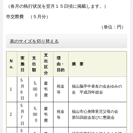
（各月の執行状況を翌月１５日頃に掲載します。）
市交際費 （５月分）
（単位：円）
表のサイズを切り替える
支
実
支
理
N
出
施
出
由・
摘 要
o.
区
日
額
目的
分
5
5,
慶
月
祝金
福山脳卒中者友の会あゆみの
1
00
弔
6
等
会 平成29年総会
0
費
日
5
5,
慶
月
祝金
福山市心身障害児父母の会
2
00
弔
7
等
第51回総会並びに懇親会
0
費
日
5