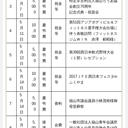
5,
慶
特定非営利法人福山ろうあ協
月
祝金
3
00
弔
会創立70周年
7
等
0
費
記念式典・祝賀会
日
5
第51回アジアボディビル＆フ
10
慶
月
祝金
ィットネス選手権大会出場に
4
,0
弔
11
等
伴う表敬訪問（フィットネス
00
費
日
ジムＷＩＮ 赤澤 範昭様）
5
5,
慶
月
祝金
第39回西日本軟式野球大会
5
00
弔
12
等
（１部）レセプション
0
費
日
5
10
慶
月
祝金
2017ＪＦＥ西日本フェスタin
6
,0
弔
14
等
ふくやま
00
費
日
5
5,
慶
月
福山市議会議員小林茂裕様御
7
00
弔
香料
14
母堂葬祭
0
費
日
5
5,
接
一般社団法人福山青年会議所
月
会費
8
00
遇
福山市との意見交換会及び交