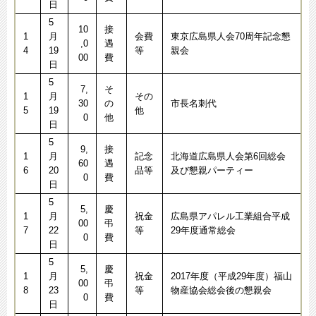
日
5
10
接
1
月
会費
東京広島県人会70周年記念懇
,0
遇
4
19
等
親会
00
費
日
5
7,
そ
1
月
その
30
の
市長名刺代
5
19
他
0
他
日
5
9,
接
1
月
記念
北海道広島県人会第6回総会
60
遇
6
20
品等
及び懇親パーティー
0
費
日
5
5,
慶
1
月
祝金
広島県アパレル工業組合平成
00
弔
7
22
等
29年度通常総会
0
費
日
5
5,
慶
1
月
祝金
2017年度（平成29年度）福山
00
弔
8
23
等
物産協会総会後の懇親会
0
費
日