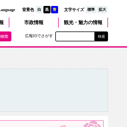
文字サイズ
Language
背景色
白
黒
青
標準
拡大
観光・魅力
市政
情報
報
の情報
広報IDでさがす