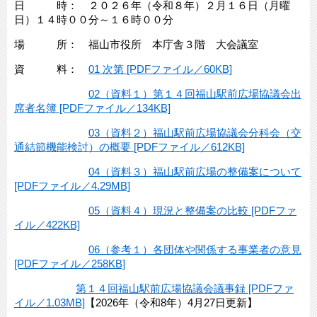
日 時： ２０２６年（令和８年）２月１６日（月曜
日）１４時００分～１６時００分
場 所： 福山市役所 本庁舎３階 大会議室
資 料：
01 次第 [PDFファイル／60KB]
02（資料１）第１４回福山駅前広場協議会出
席者名簿 [PDFファイル／134KB]
03（資料２）福山駅前広場協議会分科会（交
通結節機能検討）の概要 [PDFファイル／612KB]
04（資料３）福山駅前広場の整備案について
[PDFファイル／4.29MB]
05（資料４）現況と整備案の比較 [PDFファ
イル／422KB]
06（参考１）各団体や関係する事業者の意見
[PDFファイル／258KB]
第１４回福山駅前広場協議会議事録 [PDFファ
イル／1.03MB]
【2026年（令和8年）4月27日更新】