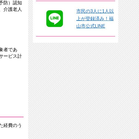
予防）認知
、介護老人
市民の3人に1人以
上が登録済み！福
山市公式LINE
象者であ
サービス計
た経費のう