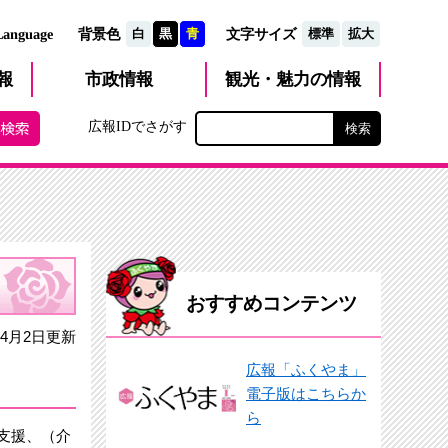
文字サイズ
Language
背景色
白
黒
青
標準
拡大
観光・魅力
市政
情報
報
の情報
広報IDでさがす
おすすめコンテンツ
4月2日更新
広報「ふくやま」
電子版はこちらか
ら
支援、（介