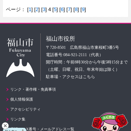
ページ：
[
1
] [
2
] [
3
] 4 [
5
] [
6
] [
7
] [
8
] [
9
]
福山市役所
〒720-8501 広島県福山市東桜町3番5号
電話番号:084-921-2111（代表）
開庁時間：午前8時30分から午後5時15分まで
（土曜、日曜、祝日、年末年始は除く）
駐車場・アクセスはこちら
リンク・著作権・免責事項
個人情報保護
アクセシビリティ
リンク集
電話・FAX番号・メールアドレス一覧