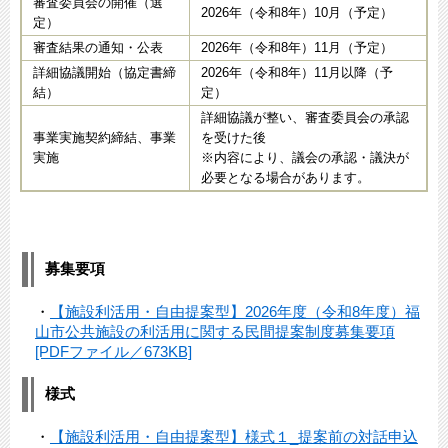
審査委員会の開催（選
2026年（令和8年）10月（予定）
定）
審査結果の通知・公表
2026年（令和8年）11月（予定）
詳細協議開始（協定書締
2026年（令和8年）11月以降（予
結）
定）
詳細協議が整い、審査委員会の承認
事業実施契約締結、事業
を受けた後
実施
※内容により、議会の承認・議決が
必要となる場合があります。
募集要項
・
【施設利活用・自由提案型】2026年度（令和8年度）福
山市公共施設の利活用に関する民間提案制度募集要項
[PDFファイル／673KB]
様式
・
【施設利活用・自由提案型】様式１_提案前の対話申込