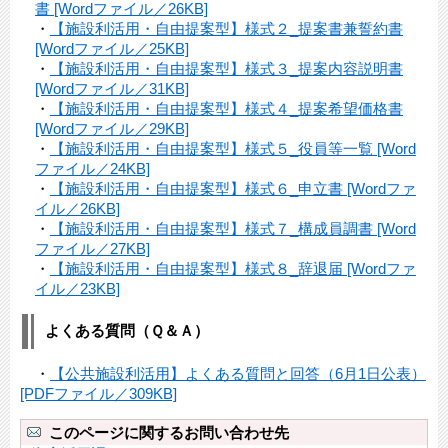
書 [Wordファイル／26KB]
・
【施設利活用・自由提案型】様式２_提案書兼誓約書
[Wordファイル／25KB]
・
【施設利活用・自由提案型】様式３_提案内容説明書
[Wordファイル／31KB]
・
【施設利活用・自由提案型】様式４_提案希望価格書
[Wordファイル／29KB]
・
【施設利活用・自由提案型】様式５_役員等一覧 [Word
ファイル／24KB]
・
【施設利活用・自由提案型】様式６_申立書 [Wordファ
イル／26KB]
・
【施設利活用・自由提案型】様式７_構成員調書 [Word
ファイル／27KB]
・
【施設利活用・自由提案型】様式８_辞退届 [Wordファ
イル／23KB]
よくある質問（Ｑ＆Ａ）
・
【公共施設利活用】よくある質問と回答（6月1日公表）
[PDFファイル／309KB]
このページに関するお問い合わせ先