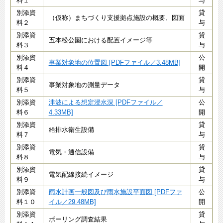
料１
与
別添資
​貸
（仮称）まちづくり支援拠点施設の概要、図面
料２
与
別添資
​貸
五本松公園における配置イメージ等
料３
与
別添資
​公
事業対象地の位置図 [PDFファイル／3.48MB]
料４
開
別添資
​貸
事業対象地の測量データ
料５
与
別添資
津波による想定浸水深 [PDFファイル／
​公
料６
4.33MB]
開
別添資
​貸
給排水衛生設備
料７
与
別添資
​貸
電気・通信設備
料８
与
別添資
​貸
電気配線接続イメージ
料９
与
別添資
雨水計画一般図及び雨水施設平面図 [PDFファ
公
料１０
イル／29.48MB]
開
別添資
​貸
ボーリング調査結果