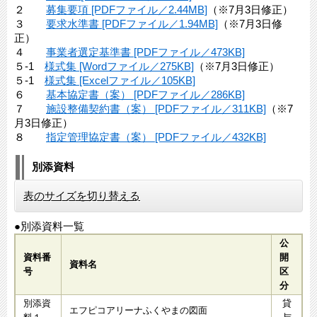
２
募集要項 [PDFファイル／2.44MB]
（※7月3日修正）
３
要求水準書 [PDFファイル／1.94MB]
（※7月3日修
正）​​
４
事業者選定基準書 [PDFファイル／473KB]
５-1
様式集 [Wordファイル／275KB]
（※7月3日修正）​
５-1
様式集 [Excelファイル／105KB]
６
基本協定書（案） [PDFファイル／286KB]
７
施設整備契約書（案） [PDFファイル／311KB]
（※7
月3日修正）​​
８
指定管理協定書（案） [PDFファイル／432KB]
別添資料
表のサイズを切り替える
●別添資料一覧
公
資料番
開
資料名
号
区
分
別添資
​貸
エフピコアリーナふくやまの図面