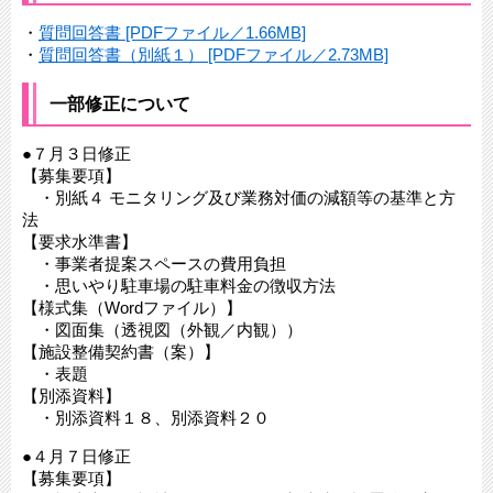
・
質問回答書 [PDFファイル／1.66MB]
・
質問回答書（別紙１） [PDFファイル／2.73MB]
一部修正について
●７月３日修正
【募集要項】
・別紙４ モニタリング及び業務対価の減額等の基準と方
法
【要求水準書】
・事業者提案スペースの費用負担
・思いやり駐車場の駐車料金の徴収方法
【様式集（Wordファイル）】
・図面集（透視図（外観／内観））
【施設整備契約書（案）】
・表題
【別添資料】
・別添資料１８、別添資料２０
●４月７日修正
【募集要項】