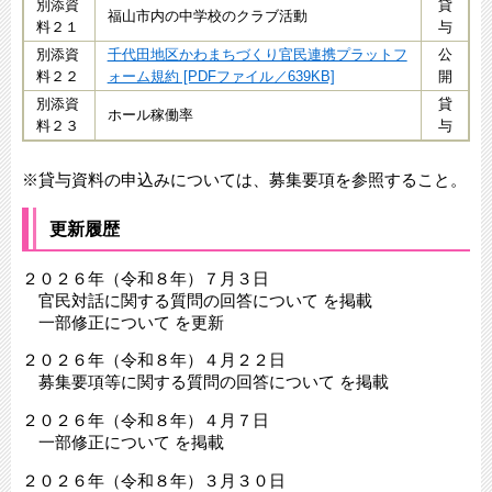
別添資
​貸
福山市内の中学校のクラブ活動
料２１
与
別添資
千代田地区かわまちづくり官民連携プラットフ
​公
料２２
ォーム規約 [PDFファイル／639KB]
開
別添資
貸
ホール稼働率
料２３
与
※貸与資料の申込みについては、募集要項を参照すること。
更新履歴
２０２６年（令和８年）７月３日
官民対話に関する質問の回答について を掲載
一部修正について を更新
２０２６年（令和８年）４月２２日
募集要項等に関する質問の回答について を掲載
２０２６年（令和８年）４月７日
一部修正について を掲載
２０２６年（令和８年）３月３０日