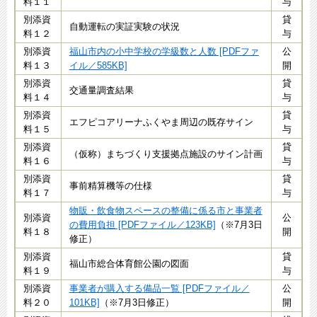
料１１
与
別添資
​貸
自動運転の実証実験の状況
料１２
与
別添資
福山市内の小中学校の学級数と人数 [PDFファ
​公
料１３
イル／585KB]
開
別添資
​貸
交通量調査結果
料１４
与
別添資
​貸
エフピコアリーナふくやま周辺の既存サイン
料１５
与
別添資
​貸
（仮称）まちづくり支援拠点施設のサイン計画
料１６
与
別添資
​貸
事前精算機等の仕様
料１７
与
物販・飲食物スペースの整備に係る市と事業者
別添資
​公
の費用負担 [PDFファイル／123KB]
（※7月3日
料１８
開
修正）​​
別添資
​貸
福山市総合体育館公園の図面
料１９
与
別添資
事業者が購入する備品一覧 [PDFファイル／
​公
料２０
101KB]
（※7月3日修正）​​
開