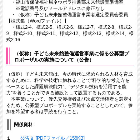
・福山市保健福祉局ネウボラ推進部未来館設置準備室
※電話番号及びメールアドレスに修正なし
・（仮称）子ども未来館整備運営事業者選定委員会委員
【様式集（Wordファイル）】
・様式2-4、様式2-5、様式2-6、様式2-7、様式2-8、様式2-
9、様式2-10、様式2-11、様式2-12、様式2-13、様式2-14、様
式2-16
（仮称）子ども未来館整備運営事業に係る公募型プ
ロポーザルの実施について（公告）
（仮称）子ども未来館は、今の時代に求められる人材を育成
するために、科学や技術に触れることで“科学的な考え方を
ベースとした課題解決能力”、“デジタル技術を活用する能
力”を養うことができる施設として設置するものである。
本事業について、優先交渉権者及び次点交渉権者を選定す
るため、公募型プロポーザルを実施することとしたので、参
加を希望する者は手続を行うこと。
関係資料
１
公告文 [PDFファイル／159KB]