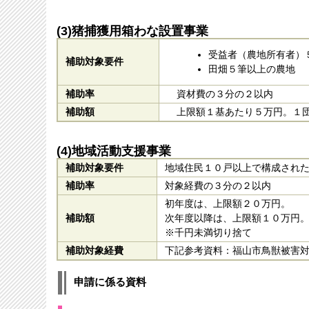
(3)猪捕獲用箱わな設置事業
受益者（農地所有者）
補助対象要件
田畑５筆以上の農地
補助率
資材費の３分の２以内
補助額
上限額１基あたり５万円。１団
(4)地域活動支援事業
補助対象要件
地域住民１０戸以上で構成され
補助率
対象経費の３分の２以内
初年度は、上限額２０万円。
補助額
次年度以降は、上限額１０万円
※千円未満切り捨て
補助対象経費
下記参考資料：福山市鳥獣被害
申請に係る資料