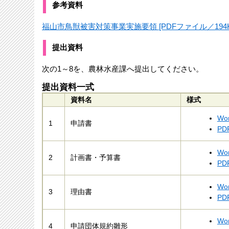
参考資料
福山市鳥獣被害対策事業実施要領 [PDFファイル／194K
提出資料
次の1～8を、農林水産課へ提出してください。
提出資料一式
資料名
様式
Wo
1
申請書
PD
Wo
2
計画書・予算書
PD
Wo
3
理由書
PD
Wo
4
申請団体規約雛形