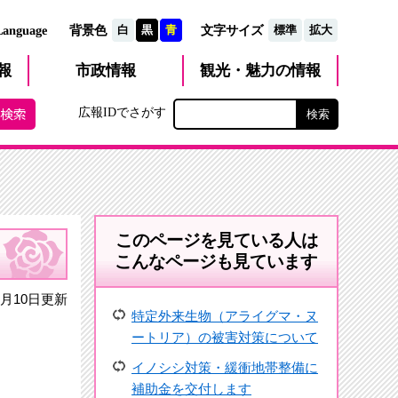
文字サイズ
Language
背景色
白
黒
青
標準
拡大
観光・魅力
市政
情報
報
の情報
広報IDでさがす
このページを見ている人は
こんなページも見ています
月10日更新
特定外来生物（アライグマ・ヌ
ートリア）の被害対策について
イノシシ対策・緩衝地帯整備に
補助金を交付します