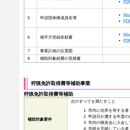
PD
Wo
5
申請団体構成員名簿
PD
Wo
6
相手方登録依頼書
PD
7
事業計画の位置図
8
補助対象経費の見積書
狩猟免許取得費等補助事業
狩猟免許取得費等補助
次のすべてを満たすこと
市内に住所を有する者
申請日が属する年度の
補助対象要件
市内の猟友会に入会し
市税を完納している者