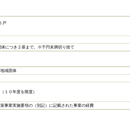
５戸
体につき２基まで。※千円未満切り捨て
た地域団体
。（１０年度を限度）
対策事業実施要領の（別記）に記載された事業の経費