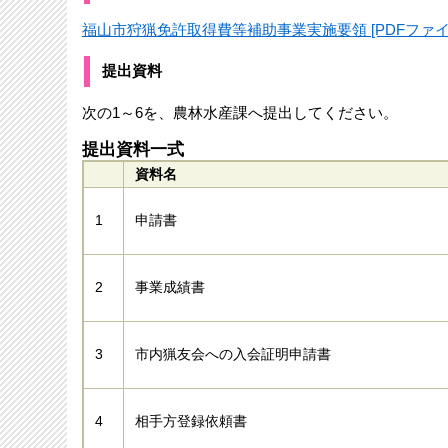
福山市狩猟免許取得費等補助事業実施要領 [PDFファイル
提出資料
次の1～6を、農林水産課へ提出してください。
提出資料一式
資料名
1
申請書
2
事業成績書
3
市内猟友会への入会証明申請書
4
相手方登録依頼書