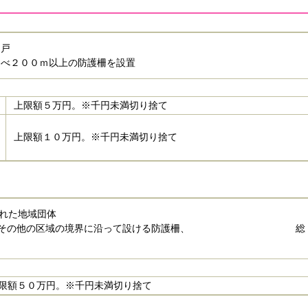
５戸
延べ２００ｍ以上の防護柵を設置
上限額５万円。※千円未満切り捨て
上限額１０万円。※千円未満切り捨て
された地域団体
み場とその他の区域の境界に沿って設ける防護柵、 総
限額５０万円。※千円未満切り捨て