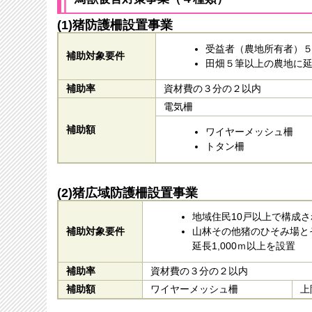
(1)猪防護柵設置事業
受益者（農地所有者）
補助対象要件
田畑５筆以上の農地に
補助率
資材費の３分の２以内
電気柵
補助額
ワイヤーメッシュ柵
トタン柵
(2)猪広域防護柵設置事業
地域住民10戸以上で構成
補助対象要件
山林その他猪のひそ
延長1,000ｍ以上を設置
補助率
資材費の３分の２以内
補助額
ワイヤーメッシュ柵
上