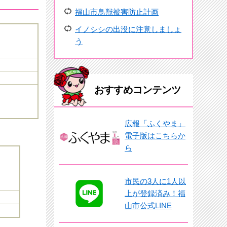
福山市鳥獣被害防止計画
イノシシの出没に注意しましょ
う
おすすめコンテンツ
広報「ふくやま」
電子版はこちらか
ら
市民の3人に1人以
上が登録済み！福
山市公式LINE