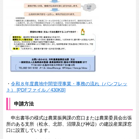
・
令和８年度農地中間管理事業・事務の流れ（パンフレッ
ト） [PDFファイル／430KB]
申請方法
申出書等の様式は農業振興課の窓口または農業委員会出張
所のある支所（松永、北部、沼隈及び神辺）の建設産業課窓
口に設置しています。