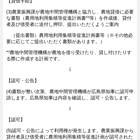
【貸借手続】
(3)農業振興課が農地中間管理機構と協力し、農地貸借に必要
な書類（農用地利用集積等促進計画書*³等）を作成後、貸付
者及び借受者に送付し押印、提出いただくようご案内
（提出書類）農用地利用集積等促進計画書等（※その他必
要に応じてご提出いただく書類があります。）
*³農地中間管理機構が農地を借り受けたり、貸し付けたりす
る際に作成する計画です。
⇩
【認可・公告】
(4)書類が整い次第、農地中間管理機構が広島県知事に認可申
請します。広島県知事は内容を確認し、認可・公告します。
⇩
【認可】
(5)認可・公告によって利用権が発生します。農業振興課から
貸付者及び借受者に農用地利用集積等促進計画が認可された