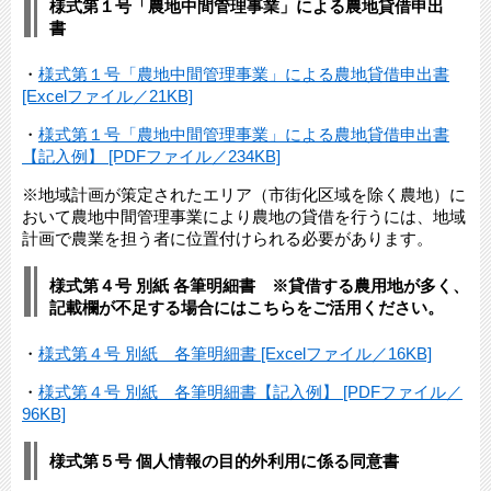
様式第１号「農地中間管理事業」による農地貸借申出
書
・
様式第１号「農地中間管理事業」による農地貸借申出書
[Excelファイル／21KB]
・
様式第１号「農地中間管理事業」による農地貸借申出書
【記入例】 [PDFファイル／234KB]
※地域計画が策定されたエリア（市街化区域を除く農地）に
おいて農地中間管理事業により農地の貸借を行うには、地域
計画で農業を担う者に位置付けられる必要があります。
様式第４号 別紙 各筆明細書 ※貸借する農用地が多く、
記載欄が不足する場合にはこちらをご活用ください。
・
様式第４号 別紙 各筆明細書 [Excelファイル／16KB]
・
様式第４号 別紙 各筆明細書【記入例】 [PDFファイル／
96KB]
様式第５号 個人情報の目的外利用に係る同意書