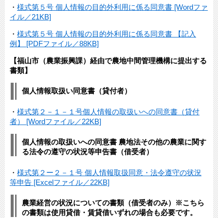
・
様式第５号 個人情報の目的外利用に係る同意書 [Wordファ
イル／21KB]
・
様式第５号 個人情報の目的外利用に係る同意書 【記入
例】 [PDFファイル／88KB]
【福山市（農業振興課）経由で農地中間管理機構に提出する
書類】
個人情報取扱い同意書（貸付者）
・
様式第２－１－１号個人情報の取扱いへの同意書（貸付
者） [Wordファイル／22KB]
個人情報の取扱いへの同意書 農地法その他の農業に関す
る法令の遵守の状況等申告書（借受者）
・
様式第２ー２－１号 個人情報取扱同意・法令遵守の状況
等申告 [Excelファイル／22KB]
農業経営の状況についての書類（借受者のみ）※こちら
の書類は使用貸借・賃貸借いずれの場合も必要です。