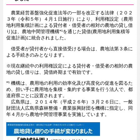
農業経営基盤強化促進法等の一部を改正する法律（２０２
３年（令和５年）４月１日施行）により、利用権設定（農用
地利用集積計画による貸付者・借受者の相対の農地の貸し借
り)は、農地中間管理機構*¹を通じた貸借(農用地利用集積等
促進計画)に統合されました。
借受者が貸付者から直接借受ける場合は、農地法第３条に
よる手続きのみとなります。
※現在継続中の利用権設定による貸付者・借受者の相対の農
地の貸し借りは、貸借終期まで有効です。
*¹ 機構は、農用地の利用の効率化及び高度化の促進を図るた
め、担い手に農用地を集積・集約する事業を行う法人で、都
道府県ごとに設置されます。
広島県は、２０１４年（平成２６年）３月２６日に、一般
財団法人広島県森林整備・農業振興財団を機構に指定し、同
年４月から農地中間管理事業を実施しています。