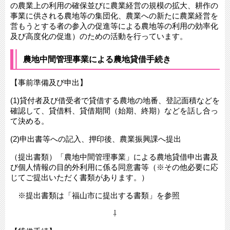
の農業上の利用の確保並びに農業経営の規模の拡大、耕作の
事業に供される農地等の集団化、農業への新たに農業経営を
営もうとする者の参入の促進等による農地等の利用の効率化
及び高度化の促進）のための活動を行っています。
農地中間管理事業による農地貸借手続き
【事前準備及び申出】
(1)貸付者及び借受者で貸借する農地の地番、登記面積などを
確認して、貸借料、貸借期間（始期、終期）などを話し合っ
て決める。
(2)申出書等への記入、押印後、農業振興課へ提出
（提出書類）「農地中間管理事業」による農地貸借申出書及
び個人情報の目的外利用に係る同意書等（※その他必要に応
じてご提出いただく書類があります。）
※提出書類は「福山市に提出する書類」を参照
⇩