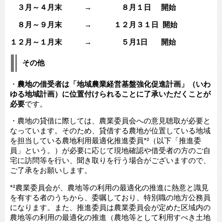
３月～４月末 → ８月１日 開始
８月～９月末 → １２月３１日 開始
１２月～１月末 → ５月1日 開始
その他
・
農地の借受者は「地域農業経営基盤強化促進計画」（いわ
ゆる地域計画）に位置付けられることに了承いただくことが
必要
です。
・農地の貸借に際しては、農業委員会への意見聴取が必要と
なっています。そのため、貸借する農地が位置している地域
を担当している農地利用最適化推進委員*²（以下「推進委
員」という。）が必要に応じて現地確認や借受者の方のご自
宅に訪問等を行い、聞き取りを行う場合がございますので、
ご了承をお願いします。
*²農業委員会が、農地等の利用の最適化の推進に熱意と識見
を有する者のうちから、委嘱しており、特別職の地方公務員
になります。また、推進委員は農業委員会が定めた区域内の
農地等の利用の最適化の推進（農地等として利用すべき土地