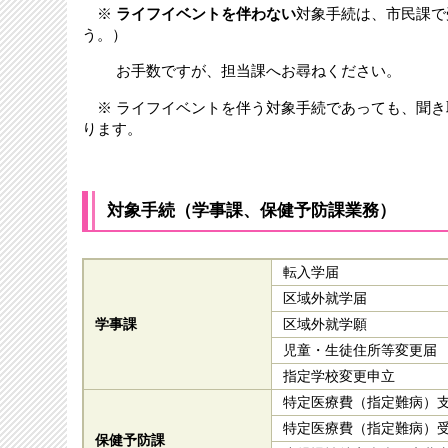
※
ライフイベントを伴わない
対象手続は、市民課で
う。）
お手数ですが、担当課へお尋ねください。
※ ライフイベントを伴う対象手続であっても、聞き
ります。
対象手続（学事課、保健予防課業務）
転入学届
区域外就学届
学事課
区域外就学願
児童・生徒住所等変更届
指定学校変更申立
特定医療費（指定難病）
特定医療費（指定難病）
保健予防課