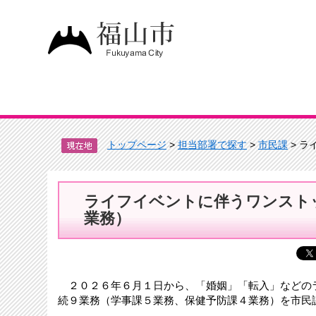
トップページ
>
担当部署で探す
>
市民課
> 
ライフイベントに伴うワンスト
業務）
２０２６年６月１日から、「婚姻」「転入」などの
続９業務（学事課５業務、保健予防課４業務）を市民