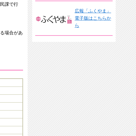
民課で行
広報「ふくやま」
電子版はこちらか
ら
る場合があ