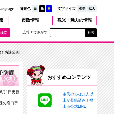
文字サイズ
Language
背景色
白
黒
青
標準
拡大
観光・魅力
市政
情報
報
の情報
広報IDでさがす
健予防課業務）
予防課
おすすめコンテンツ
6月1日更新
市民の3人に1人以
上が登録済み！福
課の窓口手
山市公式LINE