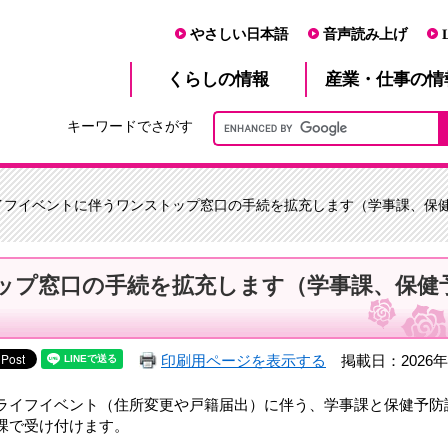
やさしい日本語
音声読み上げ
産業・仕事
くらし
の情報
の情
キーワードでさがす
ライフイベントに伴うワンストップ窓口の手続を拡充します（学事課、保
ップ窓口の手続を拡充します（学事課、保健
印刷用ページを表示する
掲載日：2026年
ライフイベント（住所変更や戸籍届出）に伴う、学事課と保健予防
課で受け付けます。