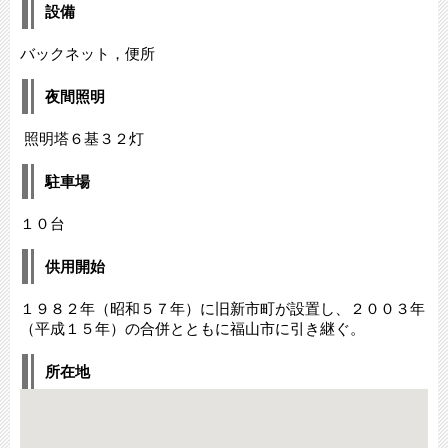
設備
バックネット，便所
夜間照明
照明塔６基３２灯
駐車場
１０台
供用開始
１９８２年（昭和５７年）に旧新市町が設置し、２００３年
（平成１５年）の合併とともに福山市に引き継ぐ。
所在地