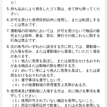
り〕
持ち込みにより発生したゴミ類は、全て持ち帰ってくだ
さい。
許可を受けた使用目的以外に使用し、または転貸しする
ことは禁止です。
運動場の区域内においては、許可を受けないで物品の販
売または頒布、募金、宣伝、興行その他これらに類する
行為は禁止です。
次の各号のいずれかに該当する方に対しては、運動場へ
の入場を拒み、または運動場から退場していただく場合
があります。
（１）他人に危害を及ぼし、または迷惑をかけるおそれ
がある物品または動物の類を携行する方。
（２）めいてい等により他人に危害を及ぼし、または迷
惑をかけるおそれのある方。
（３）遵守事項を遵守しない方。
（４）その他運動場の管理運営上支障がある方。
使用者及び運動場に入場する方は、次に掲げる事項を遵
守してください。
（１）使用許可されていない施設を使用しないこと。
（２）所定の場所以外で飲食し、または火気を使用しな