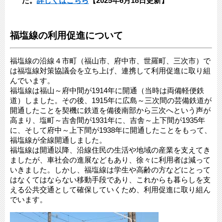
た。
詳しくはこちら
【2025年6月18日更新】
福塩線の利用促進について
福塩線の沿線４市町（福山市、府中市、世羅町、三次市）で
は福塩線対策協議会を立ち上げ、連携して利用促進に取り組
んでいます。
福塩線は福山～府中間が1914年に開通（当時は両備軽便鉄
道）しました。その後、1915年に広島～三次間の芸備鉄道が
開通したことを契機に鉄道を備後南部から三次へという声が
高まり、塩町～吉舎間が1931年に、吉舎～上下間が1935年
に、そして府中～上下間が1938年に開通したことをもって、
福塩線が全線開通しました。
福塩線は開通以降、沿線住民の生活や地域の産業を支えてき
ましたが、車社会の進展などもあり、徐々に利用者は減って
いきました。しかし、福塩線は学生や高齢の方などにとって
はなくてはならない移動手段であり、これからも暮らしを支
える公共交通として確保していくため、利用促進に取り組ん
でいます。