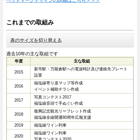
ヘッドマークデザインの詳細はこちら＞＞＞
これまでの取組み
表のサイズを切り替える
過去10年の主な取組で
す
年度
主な取組
新市駅・万能倉駅への電波時計及び連絡先プレート
2015
設置
福塩線寄り道マップ等作成
2016
イベント補助チラシ作成
写真コンテスト2017
2017
福塩線音頭て手ぬぐい作成
復興記念観光リーフレット作成
2018
福塩線全線開通80周年広報支援
2019
福塩線ワイン列車
福塩線ワイン列車
2020
写真コンテスト2020