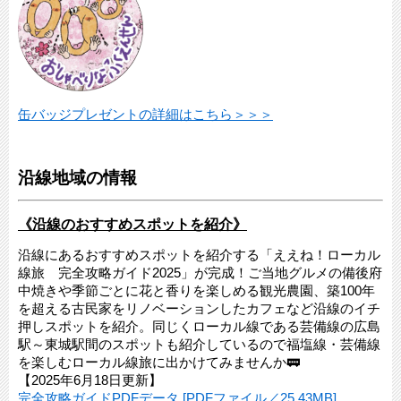
缶バッジプレゼントの詳細はこちら＞＞＞
沿線地域の情報
《沿線のおすすめスポットを紹介》
沿線にあるおすすめスポットを紹介する「ええね！ローカル
線旅 完全攻略ガイド2025」が完成！ご当地グルメの備後府
中焼きや季節ごとに花と香りを楽しめる観光農園、築100年
を超える古民家をリノベーションしたカフェなど沿線のイチ
押しスポットを紹介。同じくローカル線である芸備線の広島
駅～東城駅間のスポットも紹介しているので福塩線・芸備線
を楽しむローカル線旅に出かけてみませんか🚃
【2025年6月18日更新】
完全攻略ガイドPDFデータ [PDFファイル／25.43MB]