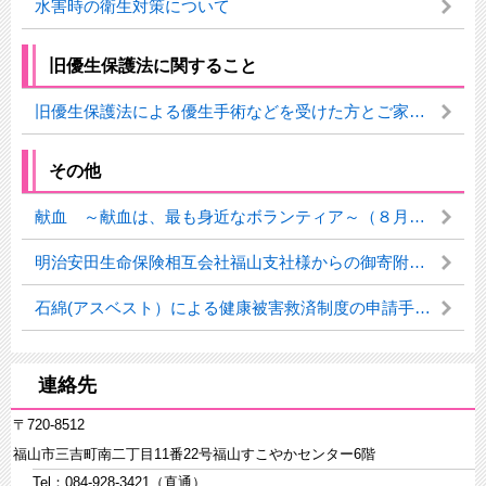
水害時の衛生対策について
旧優生保護法に関すること
旧優生保護法による優生手術などを受けた方とご家族へ
その他
献血 ～献血は、最も身近なボランティア～（８月・９月）
明治安田生命保険相互会社福山支社様からの御寄附をいただきました
石綿(アスベスト）による健康被害救済制度の申請手続き
連絡先
〒720-8512
福山市三吉町南二丁目11番22号福山すこやかセンター6階
Tel：084-928-3421（直通）