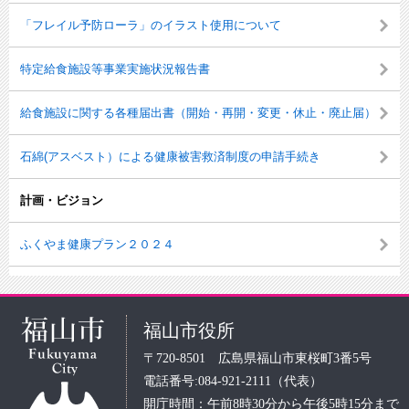
「フレイル予防ローラ」のイラスト使用について
特定給食施設等事業実施状況報告書
給食施設に関する各種届出書（開始・再開・変更・休止・廃止届）
石綿(アスベスト）による健康被害救済制度の申請手続き
計画・ビジョン
ふくやま健康プラン２０２４
福山市役所
〒720-8501 広島県福山市東桜町3番5号
電話番号:084-921-2111（代表）
開庁時間：午前8時30分から午後5時15分まで