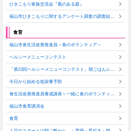
ひきこもり家族交流会『風のある庭』
福山市ひきこもりに関するアンケート調査の調査結果等について
食育
福山市食生活改善推進員～食のボランティア～
ヘルシーメニューコンテスト
「第23回ヘルシーメニューコンテスト」朝ごはんレシピを募集します！
今日から始める低栄養予防
食生活改善推進員養成講座～一緒に食のボランティア活動をしませんか?～
福山市食育講演会
食育
１日のスタートは朝ご飯から ～早寝・早起き・朝ご飯～