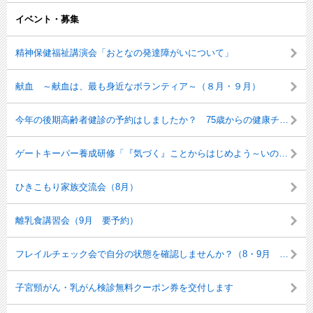
イベント・募集
精神保健福祉講演会「おとなの発達障がいについて」
献血 ～献血は、最も身近なボランティア～（８月・９月）
今年の後期高齢者健診の予約はしましたか？ 75歳からの健康チェック
ゲートキーパー養成研修「『気づく』ことからはじめよう～いのちを守るゲートキーパーとしてできること～」を開催します
ひきこもり家族交流会（8月）
離乳食講習会（9月 要予約）
フレイルチェック会で自分の状態を確認しませんか？（8・9月 要予約）
子宮頸がん・乳がん検診無料クーポン券を交付します