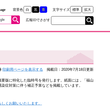
age
背景色
白
黒
青
文字サイズ
標準
拡大
広報IDでさがす
）
印刷用ページを表示する
掲載日：2020年7月18日更新
要版に特化した臨時号を発行します。紙面には，「福山
感染症対策に伴う補正予算などを掲載しています。
ろしくお願いいたします。