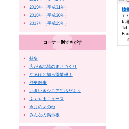
2019年（平成31年）
情
2018年（平成30年）
〒7
広
2017年（平成29年）
Tel
Fax
コーナー別でさがす
特集
広がる地域のまちづくり
なるほど知っ得情報！
歴史散歩
いきいきシニア生活だより
ふくやまニュース
今月のあのね
みんなの掲示板