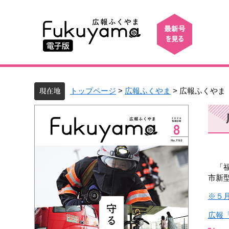
トップページ
>
広報ふくやま
> 広報ふくやま 
「福
市新
※５
広報