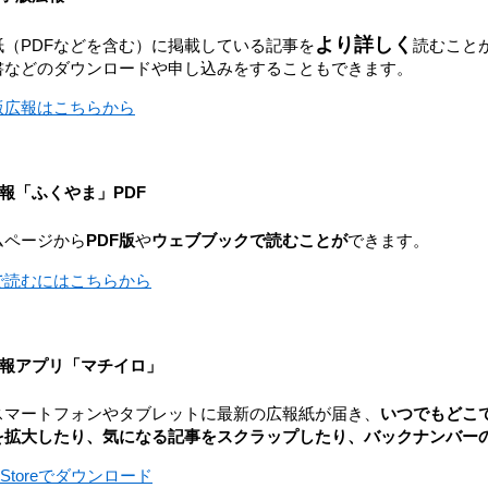
より詳しく
紙（PDFなどを含む）に掲載している記事を
読むこと
書などのダウンロードや申し込みをすることもできます。
版広報はこちらから
報「ふくやま」PDF
ムページから
PDF版
や
ウェブブックで読むことが
できます。
Fで読むにはこちらから
報アプリ「マチイロ」
スマートフォンやタブレットに最新の広報紙が
届き、
いつでもどこ
を拡大したり、気になる記事をスクラップしたり、バックナンバー
e Storeでダウンロード