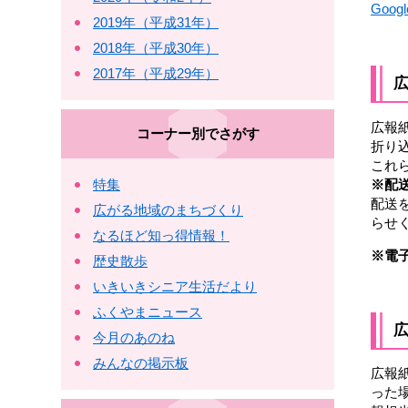
Goo
2019年（平成31年）
2018年（平成30年）
2017年（平成29年）
広報
コーナー別でさがす
折り
これ
※配
特集
配送
広がる地域のまちづくり
らせ
なるほど知っ得情報！
※
電
歴史散歩
いきいきシニア生活だより
ふくやまニュース
今月のあのね
みんなの掲示板
広報
った