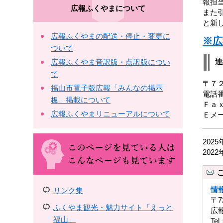
報担
広報ふくやまについて
また
と新
広報ふくやまの配送・停止・変更に
※広
ついて
連
広報ふくやま音訳版・点訳版につい
て
〒７
福山市電子版広報「みんなの掲示
電話
板」掲載について
Ｆａ
広報ふくやまリニューアルについて
Ｅメ
202
202
情
リンク集
〒7
ふくやま観光・魅力サイト「えっと
広
福山」
Tel