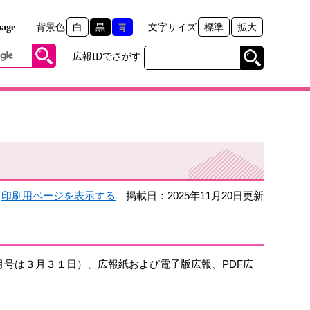
age
背景色
白
黒
青
文字サイズ
標準
拡大
広報IDでさがす
印刷用ページを表示する
掲載日：2025年11月20日更新
号は３月３１日）、広報紙および電子版広報、PDF広