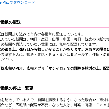
gle Playでダウンロード
広報紙の配送
紙は新聞折り込みで市内の各世帯に配送しています。
込んでいる新聞は、朝日・産経・山陽・中国・毎日・読売の６紙で
らの新聞を購読していない世帯には、無料で配送しています。
送の都合上、発行日から数日かかることがあります。お急ぎの場合
を希望する人は、郵送・電話・ＦａｘまたはＥメールで、住所・名
ください。
子版広報やPDF、
広報アプリ「マチイロ」での閲覧を検討の上、配
広報紙の停止・変更
紙を配送している人で、新聞を購読するようになった場合や、市外
場合など、広報紙の配送が不要になった人は、郵送・電話・Ｆａｘ