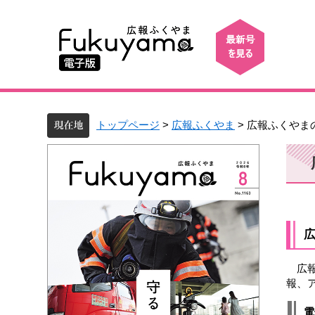
トップページ
>
広報ふくやま
> 広報ふくやま
広報
報、
電