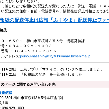
当までお知らせください。
引っ越しなどで広報紙の配送先が変わった人は、郵送・電話・Ｆａ
しい配送先の住所・名前・電話番号を、情報発信課広報担当までお
報紙の配送停止は広報「ふくやま」配送停止フォ
絡先
２０－８５０１ 福山市東桜町３番５号 情報発信課
番号：０８４－９２８－１００３
ｘ番号 ：０８４－９３１－２０５６
ールアドレス:
jouhou-hasshin@city.fukuyama.hiroshima.jp
5年11月20日 広報アプリ「マチイロ」のリンクを修正しました。
2年11月21日 「広報紙の配送」を一部修正しました
このページに関するお問い合わせ先
報発信課
20-8501 福山市東桜町3番5号本庁舎4階
報担当
：084-928-1003