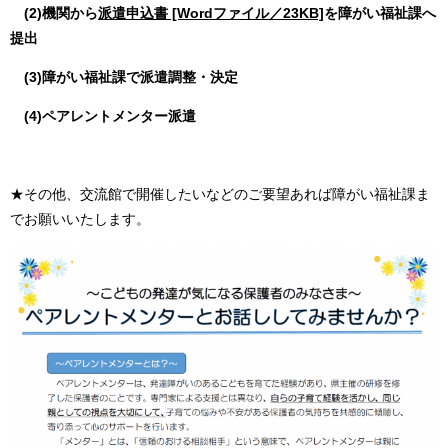
(2)機関から
派遣申込書 [Wordファイル／23KB]
を障がい福祉課へ
提出
(3)障がい福祉課で派遣調整・決定
(4)ペアレントメンター派遣
★その他、交流館で開催したいなどのご要望あれば障がい福祉課ま
でお願いいたします。​