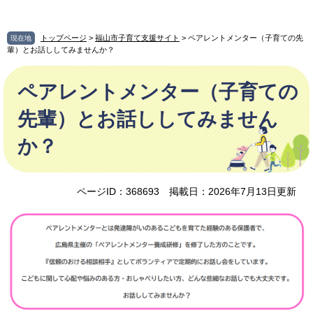
ペ
メ
ー
ニ
ジ
ュ
トップページ
>
福山市子育て支援サイト
> ペアレントメンター（子育ての先
現在地
の
ー
輩）とお話ししてみませんか？
先
を
本
頭
飛
ペアレントメンター（子育ての
文
で
ば
す
し
先輩）とお話ししてみません
。
て
本
か？
文
へ
ページID：368693
掲載日：2026年7月13日更新