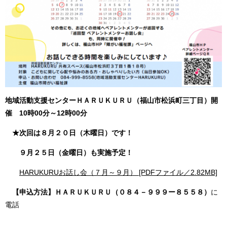
地域活動支援センターＨＡＲＵＫＵＲＵ（福山市松浜町三丁目）開
催
10時00分～12時00分
★次回は８月２０日（木曜日）です！
９月２５日（金曜日）も実施予定！
HARUKURUお話し会（７月～９月） [PDFファイル／2.82MB]
【申込方法】ＨＡＲＵＫＵＲＵ（０８４－９９９ー８５５８）
に
電話