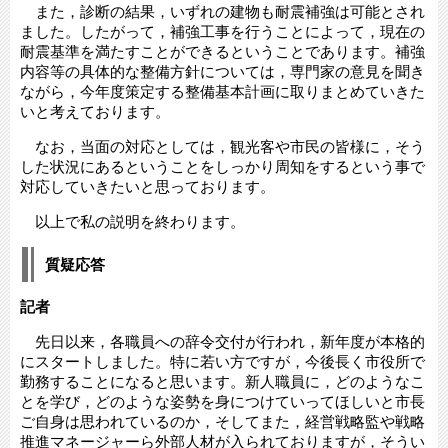
また，診断の結果，いずれの建物も耐震補強は可能とされ
ました。したがって，補強工事を行うことによって，現在の
耐震基準を満たすことができるということであります。補強
内容等の具体的な整備方針については，専門家の意見を聞き
ながら，今年度策定する整備基本計画に取りまとめていきた
いと考えております。
なお，当面の対応としては，観光客や市民の皆様に，そう
した状況にあるということをしっかり周知をするという事で
対応していきたいと思っております。
以上で私の説明を終わります。
質疑応答
記者
先日以来，各職員への辞令交付が行われ，新年度が本格的
にスタートしました。特に若い方ですが，今後長く市役所で
勤務することになると思います。新人職員に，どのようなこ
とを学び，どのような姿勢を身につけていってほしいと市長
ご自身は思われているのか，そしてまた，経営戦略監や戦略
推進マネージャーら外部人材が入られておりますが，そうい