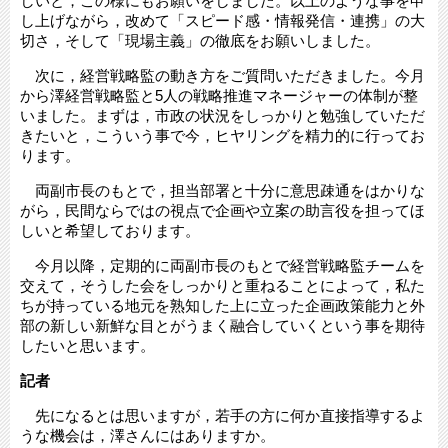
しいと，この様にもお願いをしました。以上のような事を申
し上げながら，改めて「スピード感・情報発信・連携」の大
切さ，そして「現場主義」の徹底をお願いしました。
次に，経営戦略監の動き方をご質問いただきました。今月
から澤経営戦略監と5人の戦略推進マネージャーの体制が整
いました。まずは，市政の状況をしっかりと勉強していただ
きたいと，こういう事で今，ヒヤリングを精力的に行ってお
ります。
両副市長のもとで，担当部署と十分に意思疎通をはかりな
がら，民間ならではの視点で企画や立案の助言役を担ってほ
しいと希望しております。
今月以降，定期的に両副市長のもとで経営戦略監チームを
交えて，そうした会をしっかりと重ねることによって，私た
ちが持っている地元を熟知した上に立った企画政策能力と外
部の新しい新鮮な目とがうまく融合していくという事を期待
したいと思います。
記者
先になるとは思いますが，若手の方に何か直接指導するよ
うな機会は，澤さんにはありますか。