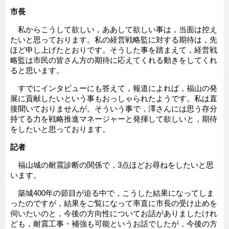
市長
私からこうして欲しい，ああして欲しい事は，当面は控え
たいと思っております。私の経営戦略監に対する期待は，先
ほど申し上げたとおりです。そうした事を踏まえて，経営戦
略監は市民の皆さん方の期待に応えてくれる動きをしてくれ
ると思います。
すでにインタビューにも答えて，報道によれば，福山の発
展に貢献したいという事もおっしゃられたようです。私は直
接聞いておりませんが。そういう事で，澤さんには思う存分
持てる力を戦略推進マネージャーと発揮して欲しいと，期待
をしたいと思っております。
記者
福山城の耐震診断の関係で，3点ほどお尋ねをしたいと思
います。
築城400年の節目が迫る中で，こうした結果になってしま
ったのですが，結果をご覧になって率直に市長の受け止めを
伺いたいのと，今後の方向性についてお話がありましたけれ
ども，耐震工事・補強も可能というお話でしたが，今後の方