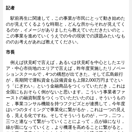
記者
駅前再生に関連して，この事業が市民にとって動き始めた
のが見えてくるような時期と，どんな所からそれが見えてく
るのか，イメージがありましたら教えていただきたいのと，
この事業を進めていくうえでの今の現状での課題みたいなも
ののお考えがあれば教えてください。
市長
例えば伏見町で言えば，あるいは伏見町を中心としたエリ
ア・中心市街地のエリアで言えば，昨年度実施したリノベー
ションスクールで，4つの構想が出てきた。そして広島銀行
が，長期間で運転資金も設備資金も上限2,000万円までとい
う「にぎわい」という金融商品をつくっていただき，これは
全国にもおそらく例がないと思います。こういう事業者ファ
ーストの融資制度をつくっていただいたのは，そういうもの
と，事業コンサル機能を持つフクビズとが連携して，今年度
はいつのタイミングで事業化に繋がるか，これは一つの見え
る，見える化ですね。そしてそういうものが，一つ，二つ，
三つと連なって繋がっていくことによって，点が線になり，
線が面になっていくと，より機運を高めることに繋がると。