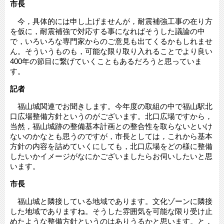
市長
今，具体的には申し上げませんが，耐震補強工事の在り方
を仮に，耐震補強で対応する事になればそうした議論の中
で，いろいろな専門家からのご意見も出てくるかもしれませ
ん。そういうものも，可能な限り取り入れることでより良い
400年の節目に繋げていくこともあるだろうと思っていま
す。
記者
福山城関連でお聞きします。今年度の取組の中で福山駅北
口広場整備方針というのがございます。北口広場ですから，
当然，福山城跡の整備基本計画との整合性を取らないといけ
ないのかなとも思うのですが，市長としては，これから基本
方針の内容を詰めていくにしても，北口広場をどの様に整備
したいかイメージがなにかございましたらお伺いしたいと思
います。
市長
福山城と隣接している地域であります。文化ゾーンに隣接
した地域でありますね。そうした雰囲気を可能な限り受け止
めたような整備方針というのはありうるかと思います。と，