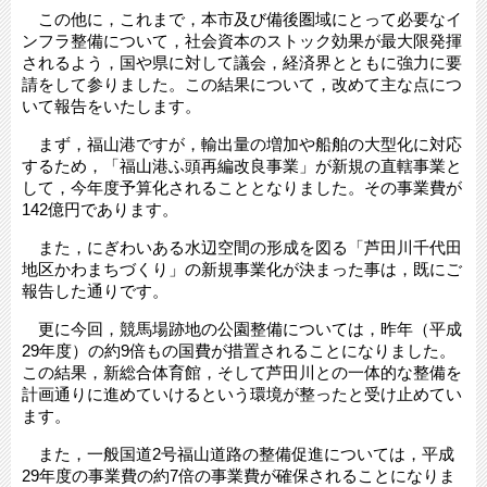
この他に，これまで，本市及び備後圏域にとって必要なイ
ンフラ整備について，社会資本のストック効果が最大限発揮
されるよう，国や県に対して議会，経済界とともに強力に要
請をして参りました。この結果について，改めて主な点につ
いて報告をいたします。
まず，福山港ですが，輸出量の増加や船舶の大型化に対応
するため，「福山港ふ頭再編改良事業」が新規の直轄事業と
して，今年度予算化されることとなりました。その事業費が
142億円であります。
また，にぎわいある水辺空間の形成を図る「芦田川千代田
地区かわまちづくり」の新規事業化が決まった事は，既にご
報告した通りです。
更に今回，競馬場跡地の公園整備については，昨年（平成
29年度）の約9倍もの国費が措置されることになりました。
この結果，新総合体育館，そして芦田川との一体的な整備を
計画通りに進めていけるという環境が整ったと受け止めてい
ます。
また，一般国道2号福山道路の整備促進については，平成
29年度の事業費の約7倍の事業費が確保されることになりま