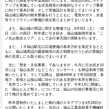
に向けた調査を今年度開始いたします。現在試行的にライト
アップを実施している伏見櫓等の本格的なライトアップ事業
に向けて基本計画，そして実施設計を策定してまいります。
福山城公園内の樹木整備を行うとともに，電気やガス，水道
等ライフラインの整備計画を取りまとめてまいります。
また，福山城の周辺に関する整備では，6月9日（土）・10
日（日）の両日，昨年度に引き続き，福山城南側市道を「二
ノ丸お散歩エリア」として歩行者天国の実験を行います。
また，ＪＲ福山駅北口広場整備の基本方針を策定するとと
もに，福山城周辺の建築物等の高さ制限を行うための景観計
画の見直しにも取り組んでまいります。
次に「歴史・文化事業」でありますが，今月に引き続き10
月には「福山名所（などころ）コンサート」を神辺本陣で開
催いたします。そして以降は，築城400年まで年2回程度，各
地で，各地とは福山城にゆかりのある史跡や名所を舞台に
「名所コンサート」を開催していきます。今年1月に開催し
た「福山とんど祭り」については，福山の伝統行事復活に向
けて検討を進めてまいります。
昨年度制作いたしました鞆の浦のＶＲアプリを4月28日か
ら公開いたします。また，当日は，福山工業高校電子機械科