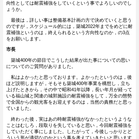
向性としては耐震補強をしていくという事でよろしいのでし
ょうか。
最後は，詳しい事は整備基本計画の方で決めていくと思う
のですが，スケジュール的には，築城2022年までをめどに耐
震補強というのは，終えられるという方向性なのか，の3点
をお願いします。
市長
築城400年の節目でこうした結果が出た事についての思い
についてのご質問がありました。
私はよかったと思っております。よかったというのは，後
ほど説明しますが，そもそも築城400年事業を構想し，立ち
上げたときから，その中で昭和41年以降，長い年月が経って
いる福山城と関連の城郭施設の耐震補強をして，万全の態勢
で全国からの観光客をお迎えするのは，当然の責務だと思っ
ていました。
終わった後，実はあの時耐震補強がなかったというような
ことはむしろ，段取りを失していると思い，今回耐震補強を
していただく事にしました。したがって，今後しっかりとど
ういう形が適切なのかという事を考えていきたいと思います