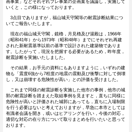
画事業」などそれぞれプレ事業の企画案を議論し，実施して
いくと，この様になっております。
3点目でありますが，福山城天守閣等の耐震診断結果につ
いてご報告いたします。
現在の福山城天守閣，鏡櫓，月見櫓及び湯殿は，1966年
（昭和41年）から1973年（昭和48年）までにそれぞれ再建
された新耐震基準以前の基準で設計された建築物でありま
す。したがって，現況を把握する必要があるため，昨年度，
耐震診断を実施いたしました。
その結果，お手元の資料にもありますように，いずれの建
物も「震度6強から7程度の地震の震動及び衝撃に対して倒壊
し，又は崩壊する危険性が高い」との評価を受けました。
これまで同様の耐震診断を実施した他市の事例，他市の城
郭の耐震診断を踏まえた取組事例を見ますと，直ちに同様に
危険性が高いと評価された城郭にあっても，直ちに入場制限
を行う必要はないと考えておりますが，早急に本市としては
有識者会議を開き，或いはヒアリングを行い，今後の対応，
適切な対応の在り方について取りまとめを行いたいと思って
おります。