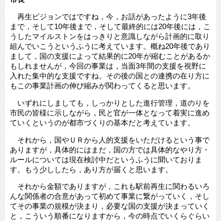
再生ビジョンではですね，今，お話があったように3年後
まで，そして10年後まで，そして最終的には20年後には，こ
うしたマイルストンをはっきりと意識しながら計画的に取り
組んでいこうというふうに考えています。概ね20年後であり
まして，国の支援によって結果的に20年が縮むことがあるか
もしれませんが，今回の事業は，当面3年間の支援を視野に
入れた集中的な支援ですね。その後の国との連携の在り方に
もこの事業計画の伸び縮みが関わってくると思います。
いずれにしましても，しっかりとした進行管理，道のりを
市民の皆様に示しながら，民と官が一体となって着実に進め
ていくというのが都市づくりの基本だと考えています。
それから，国やＵＲから人的支援をいただけるという事で
ありますが，具体的にはまだ，国の方では具体的なやり方・
ルールについては現在検討中だというふうに聞いておりま
す。もう少ししたら，あり方が届くと思います。
それから金額でありますが，これも駅前再生に関わるいろ
んな関係者の合意があって初めて事業に繋がっていく，そし
てその事業の規模が決まり，必要な国の支援が決まっていく
と，こういう順番になりますから，今の時点でいくらぐらい