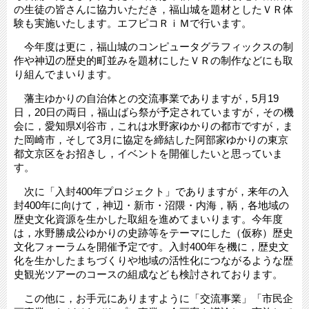
の生徒の皆さんに協力いただき，福山城を題材としたＶＲ体
験も実施いたします。エフピコＲｉＭで行います。
今年度は更に，福山城のコンピュータグラフィックスの制
作や神辺の歴史的町並みを題材にしたＶＲの制作などにも取
り組んでまいります。
藩主ゆかりの自治体との交流事業でありますが，5月19
日，20日の両日，福山ばら祭が予定されていますが，その機
会に，愛知県刈谷市，これは水野家ゆかりの都市ですが，ま
た岡崎市，そして3月に協定を締結した阿部家ゆかりの東京
都文京区をお招きし，イベントを開催したいと思っていま
す。
次に「入封400年プロジェクト」でありますが，来年の入
封400年に向けて，神辺・新市・沼隈・内海，鞆，各地域の
歴史文化資源を生かした取組を進めてまいります。今年度
は，水野勝成公ゆかりの史跡等をテーマにした（仮称）歴史
文化フォーラムを開催予定です。入封400年を機に，歴史文
化を生かしたまちづくりや地域の活性化につながるような歴
史観光ツアーのコースの組成なども検討されております。
この他に，お手元にありますように「交流事業」「市民企