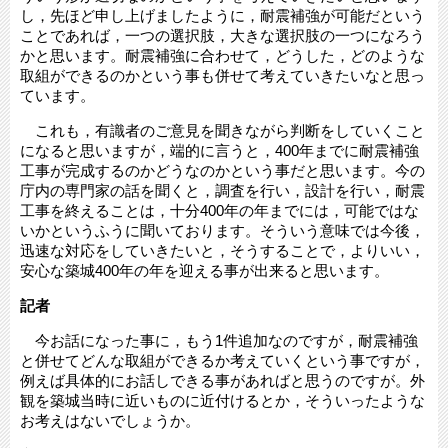
し，先ほど申し上げましたように，耐震補強が可能だという
ことであれば，一つの選択肢，大きな選択肢の一つになろう
かと思います。耐震補強に合わせて，どうした，どのような
取組ができるのかという事も併せて考えていきたいなと思っ
ています。
これも，有識者のご意見を聞きながら判断をしていくこと
になると思いますが，端的に言うと，400年までに耐震補強
工事が完成するのかどうなのかという事だと思います。今の
庁内の専門家の話を聞くと，調査を行い，設計を行い，耐震
工事を終えることは，十分400年の年までには，可能ではな
いかというふうに聞いております。そういう意味では今後，
迅速な対応をしていきたいと，そうすることで，よりいい，
安心な築城400年の年を迎える事が出来ると思います。
記者
今お話になった事に，もう1件追加なのですが，耐震補強
と併せてどんな取組ができるか考えていくという事ですが，
例えば具体的にお話しできる事があればと思うのですが。外
観を築城当時に近いものに近付けるとか，そういったような
お考えはないでしょうか。