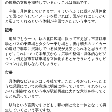
の規模の支援を期待しているか，これは白紙です。
今後，具体化していきます。そういうふうに我々が具体化
して国にそうしたイメージを届ければ，国がそれにしっかり
と応えてくれるという体制が今回できたという事です。
記者
追加でもう一つ。駅の北口広場に限って言えば，市営駐車
場とバスの乗降場とタクシー乗り場と，後は朝夕のマイカー
の送迎で非常に混雑している状況が見受けられると思うので
すが，これについて本年度から，広場の整備・具体的なビジ
ョン，例えば市営駐車場を立体化するとかそういうようなビ
ジョンはお持ちなんでしょうか。
市長
具体的なビジョンは，今後です。ただ，今おっしゃったよ
うな課題についての意識は明確に持っています。それをしっ
かりと制御するという事が駅前再生に大きな意味を持ってく
るとも思っています。
駅前という言葉ですけども，駅の南と北と一体となって再
生していくという事ですね。