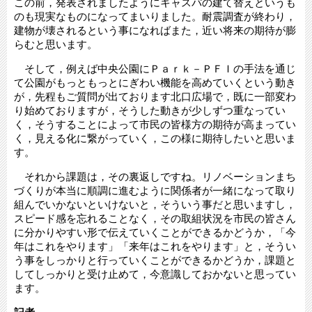
この前，発表されましたようにキャスパの建て替えというも
のも現実なものになってまいりました。耐震調査が終わり，
建物が壊されるという事になればまた，近い将来の期待が膨
らむと思います。
そして，例えば中央公園にＰａｒｋ－ＰＦＩの手法を通じ
て公園がもっともっとにぎわい機能を高めていくという動き
が，先程もご質問が出ております北口広場で，既に一部変わ
り始めておりますが，そうした動きが少しずつ重なってい
く，そうすることによって市民の皆様方の期待が高まってい
く，見える化に繋がっていく，この様に期待したいと思いま
す。
それから課題は，その裏返しですね。リノベーションまち
づくりが本当に順調に進むように関係者が一緒になって取り
組んでいかないといけないと，そういう事だと思いますし，
スピード感を忘れることなく，その取組状況を市民の皆さん
に分かりやすい形で伝えていくことができるかどうか，「今
年はこれをやります」「来年はこれをやります」と，そうい
う事をしっかりと行っていくことができるかどうか，課題と
してしっかりと受け止めて，今意識しておかないと思ってい
ます。