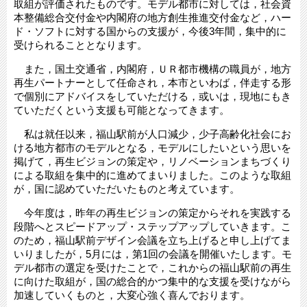
取組が評価されたものです。モデル都市に対しては，社会資
本整備総合交付金や内閣府の地方創生推進交付金など，ハー
ド・ソフトに対する国からの支援が，今後3年間，集中的に
受けられることとなります。
また，国土交通省，内閣府，ＵＲ都市機構の職員が，地方
再生パートナーとして任命され，本市といわば，伴走する形
で個別にアドバイスをしていただける，或いは，現地にもき
ていただくという支援も可能となってきます。
私は就任以来，福山駅前が人口減少，少子高齢化社会にお
ける地方都市のモデルとなる，モデルにしたいという思いを
掲げて，再生ビジョンの策定や，リノベーションまちづくり
による取組を集中的に進めてまいりました。このような取組
が，国に認めていただいたものと考えています。
今年度は，昨年の再生ビジョンの策定からそれを実践する
段階へとスピードアップ・ステップアップしていきます。こ
のため，福山駅前デザイン会議を立ち上げると申し上げてま
いりましたが，5月には，第1回の会議を開催いたします。モ
デル都市の選定を受けたことで，これからの福山駅前の再生
に向けた取組が，国の総合的かつ集中的な支援を受けながら
加速していくものと，大変心強く喜んでおります。