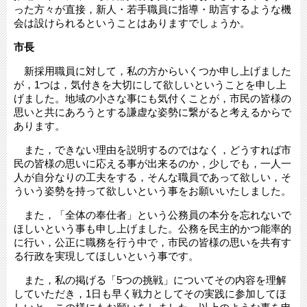
った方々が直接，新人・若手職員に指導・助言するような機
会は設けられるということはありますでしょうか。
市長
新採用職員に対して，私の方からいくつか申し上げました
が，1つは，気付きを大切にして欲しいということを申し上
げました。地域の小さな事にも気付くことが，市民の皆様の
思いと共にあろうとする謙虚な姿勢に繋がると考えるからで
あります。
また，できない理由を説明するのではなく，どうすれば市
民の皆様の思いに応える事が出来るのか，少しでも，一人一
人が自分なりの工夫をする，そんな職員であって欲しい，そ
ういう姿勢を持って欲しいという事をお願いいたしました。
また，「全体の奉仕者」という公務員の本分を忘れないで
ほしいという事も申し上げました。公務を民主的かつ能率的
に行い，公正に職務を行う中で，市民の皆様の思いを共有す
る行政を実現してほしいという事です。
また，私の掲げる「5つの挑戦」についてその内容を理解
していただき，1日も早く戦力としてその実践に参加してほ