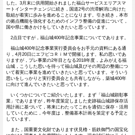
した。3月末に供用開始されました福山サービスエリアスマ
ートインターチェンジに続き，国道2号の渋滞解消に向けた
取組が着実に歩みを進めることになります。引き続き，本市
の拠点機能を強化するためのインフラ整備の促進について，
国や県に働きかけをしていきたいと思っています。
2点目ですが，福山城400年記念事業についてであります。
福山城400年記念事業実行委員会をお手元の資料にある通
り，4月20日にエフピコＲｉＭで開催します。私の思いであ
りますが，プレ事業の2年目となる2018年度，よみがえる福
山城，こうした思いを待って福山城及びその周辺の整備につ
いて着実に事業を進めていきたいと思っています。そういう
思いをしっかりと実行委員会とも共有しながら，築城400年
に向けて進んでいきたいと思っています。
いくつかについてご紹介いたします。まず「福山城顕彰事
業」でありますが，昨年度策定しました史跡福山城跡保存活
用計画に基づいて，将来にわたってこれを適切に保存・活用
していくために，今年度は，整備基本計画を策定する予定と
しています。
また，国重要文化財であります伏見櫓・筋鉄御門の国宝化