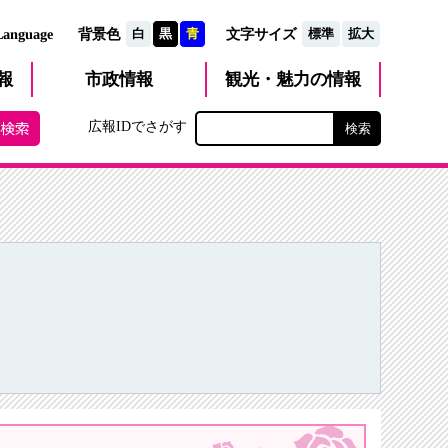
文字サイズ
Language
背景色
白
黒
青
標準
拡大
観光・魅力
市政
情報
報
の情報
広報IDでさがす