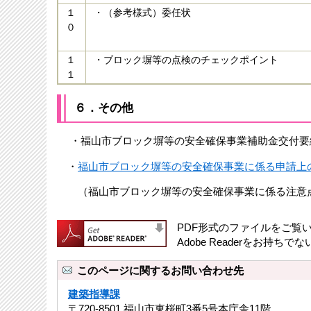
１
・（参考様式）委任状
０
１
・ブロック塀等の点検のチェックポイント
１
６．その他
・福山市ブロック塀等の安全確保事業補助金交付要
・
福山市ブロック塀等の安全確保事業に係る申請上の注
（福山市ブロック塀等の安全確保事業に係る注意点
PDF形式のファイルをご覧いた
Adobe Readerをお
このページに関するお問い合わせ先
建築指導課
〒720-8501 福山市東桜町3番5号本庁舎11階