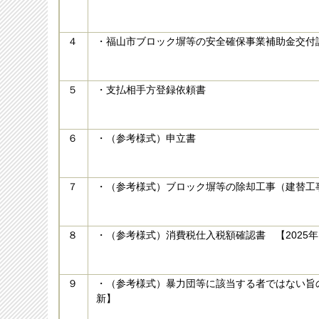
４
・福山市ブロック塀等の安全確保事業補助金交付
５
・支払相手方登録依頼書
６
・（参考様式）申立書
７
・（参考様式）ブロック塀等の除却工事（建替工
８
・（参考様式）消費税仕入税額確認書 【2025年
９
・（参考様式）暴力団等に該当する者ではない旨の誓
新】