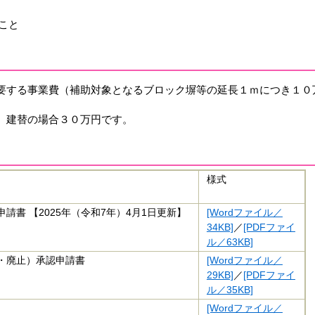
こと
要する事業費（補助対象となるブロック塀等の延長１ｍにつき１０
、建替の場合３０万円です。
様式
書 【2025年（令和7年）4月1日更新】
[Wordファイル／
34KB]
／
[PDFファイ
ル／63KB]
・廃止）承認申請書
[Wordファイル／
29KB]
／
[PDFファイ
ル／35KB]
[Wordファイル／