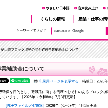
やさしい日本語
音声読み上げ
産業・仕事
くらし
の情報
の情
キーワードでさがす
> 福山市ブロック塀等の安全確保事業補助金について
事業補助金について
印刷用ページを表示する
掲載日：2026年
行確保を目的とし、避難路に面する倒壊のおそれのあるブロック塀
しています。
【2026年（令和8年）7月3日更新】​​
 ：
[PDFファイル／479KB]
【2026年（令和8年）4月1日更新】​