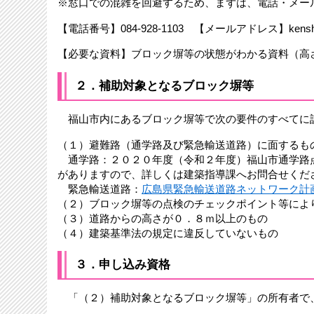
※窓口での混雑を回避するため、まずは、電話・メー
【電話番号】084-928-1103 【メールアドレス】kenshi@city
【必要な資料】ブロック塀等の状態がわかる資料（高
２．補助対象となるブロック塀等
福山市内にあるブロック塀等で次の要件のすべてに
（１）避難路（通学路及び緊急輸送道路）に面するも
通学路：２０２０年度（令和２年度）福山市通学路
がありますので、詳しくは建築指導課へお問合せくだ
緊急輸送道路：
広島県緊急輸送道路ネットワーク計
（２）ブロック塀等の点検のチェックポイント等によ
（３）道路からの高さが０．８ｍ以上のもの
（４）建築基準法の規定に違反していないもの
３．申し込み資格
「（２）補助対象となるブロック塀等」の所有者で