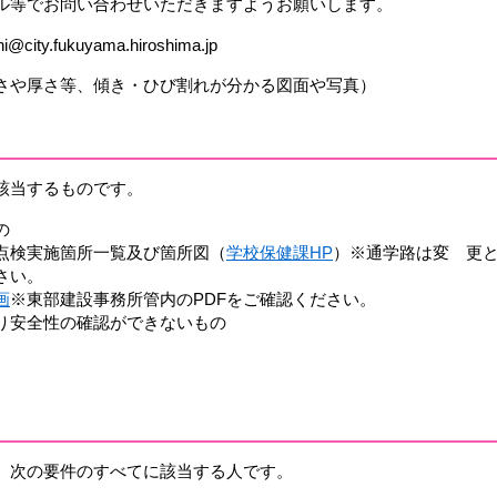
ル等でお問い合わせいただきますようお願いします。
.fukuyama.hiroshima.jp
さや厚さ等、傾き・ひび割れが分かる図面や写真）
該当するものです。
の
点検実施箇所一覧及び箇所図（
学校保健課HP
）※通学路は変 更
さい。
画
※東部建設事務所管内のPDFをご確認ください。
り安全性の確認ができないもの
、次の要件のすべてに該当する人です。