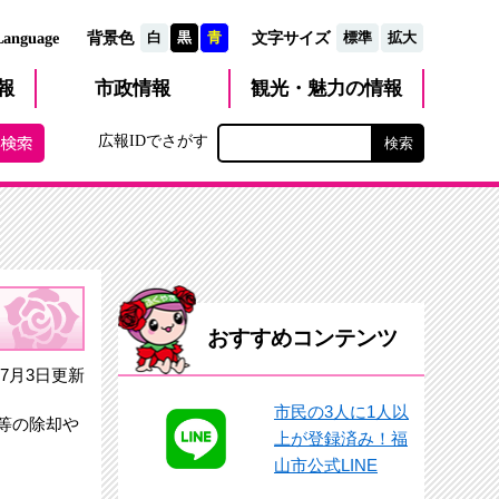
文字サイズ
Language
背景色
白
黒
青
標準
拡大
観光・魅力
市政
情報
報
の情報
広報IDでさがす
おすすめコンテンツ
7月3日更新
市民の3人に1人以
等の除却や
上が登録済み！福
山市公式LINE