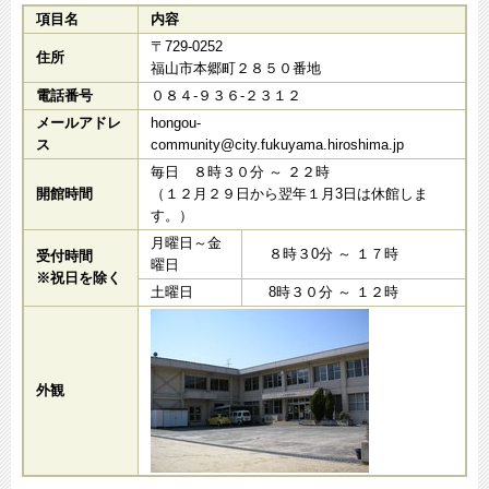
項目名
内容
〒729-0252
住所
福山市本郷町２８５０番地
電話番号
０８４-９３６-２３１２
メールアドレ
hongou-
ス
community@city.fukuyama.hiroshima.jp​
毎日 ８時３０分 ～ ２２時
開館時間
（１２月２９日から翌年１月3日は休館しま
す。）
月曜日～金
８時３0分 ～ １７時
受付時間
曜日
※祝日を除く
土曜日
8時３０分 ～ １２時
外観