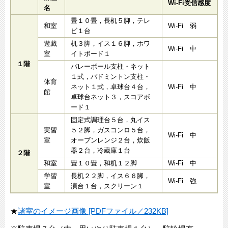
Wi-Fi受信感度
名
畳１０畳，長机５脚，テレ
和室
Wi-Fi 弱
ビ１台
遊戯
机３脚，イス１６脚，ホワ
Wi-Fi 中
室
イトボード１
１階
バレーボール支柱・ネット
１式，バドミントン支柱・
体育
ネット１式，卓球台４台，
Wi-Fi 中
館
卓球台ネット３，スコアボ
ード１
固定式調理台５台，丸イス
実習
５２脚，ガスコンロ５台，
Wi-Fi 中
室
オーブンレンジ２台，炊飯
器２台，冷蔵庫１台
２階
和室
畳１０畳，和机１２脚
Wi-Fi 中
学習
長机２２脚，イス６６脚，
Wi-Fi 強
室
演台１台，スクリーン１
★
諸室のイメージ画像 [PDFファイル／232KB]