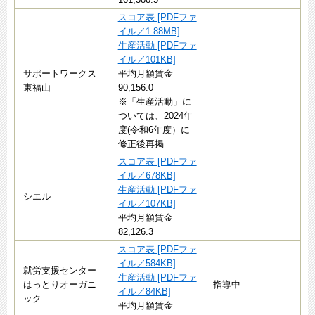
スコア表 [PDFファ
イル／1.88MB]
生産活動 [PDFファ
イル／101KB]
サポートワークス
平均月額賃金
東福山
90,156.0
※「生産活動」に
ついては、2024年
度(令和6年度）に
修正後再掲
スコア表 [PDFファ
イル／678KB]
生産活動 [PDFファ
シエル
イル／107KB]
平均月額賃金
82,126.3
スコア表 [PDFファ
イル／584KB]
就労支援センター
生産活動 [PDFファ
はっとりオーガニ
指導中
イル／84KB]
ック
平均月額賃金