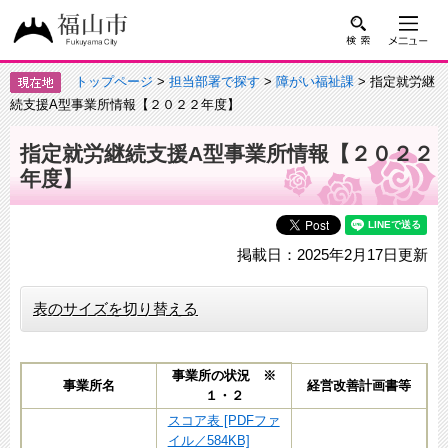
トップページ
>
担当部署で探す
>
障がい福祉課
> 指定就労継
続支援A型事業所情報【２０２２年度】
指定就労継続支援A型事業所情報【２０２２
年度】
掲載日：2025年2月17日更新
表のサイズを切り替える
事業所の状況 ※
事業所名
経営改善計画書等
１・２
スコア表 [PDFファ
イル／584KB]