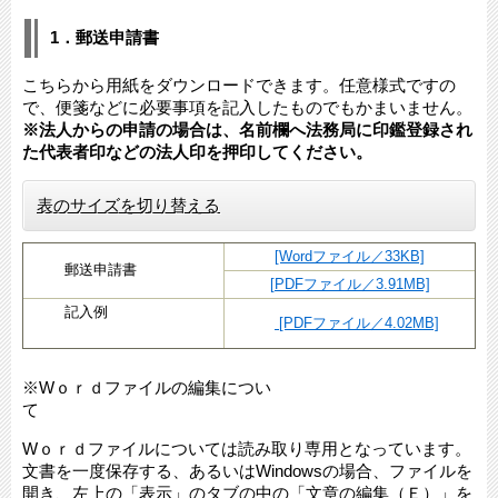
1．郵送申請書
こちらから用紙をダウンロードできます。任意様式ですの
で、便箋などに必要事項を記入したものでもかまいません。
※法人からの申請の場合は、名前欄へ法務局に印鑑登録され
た代表者印などの法人印を押印してください。
表のサイズを切り替える
[Wordファイル／33KB]
郵送申請書
[PDFファイル／3.91MB]
記入例
[PDFファイル／4.02MB]
※Wｏｒｄファイルの編集につい
Wｏｒｄファイルについては読み取り専用となっています。
文書を一度保存する、あるいはWindowsの場合、ファイルを
開き、左上の「表示」のタブの中の「文章の編集（Ｅ）」を