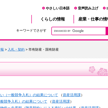
やさしい日本語
音声読み上げ
産業・仕事
くらし
の情報
の情
キーワードでさがす
情報
>
入札・契約
> 市有財産・国有財産
売払い（一般競争入札）の結果について
（
資産活用課
）
（一般競争入札）の結果について
（
資産活用課
）
不落物件≫先着順（随意契約）による売払いの結果
（
資産活用課
）