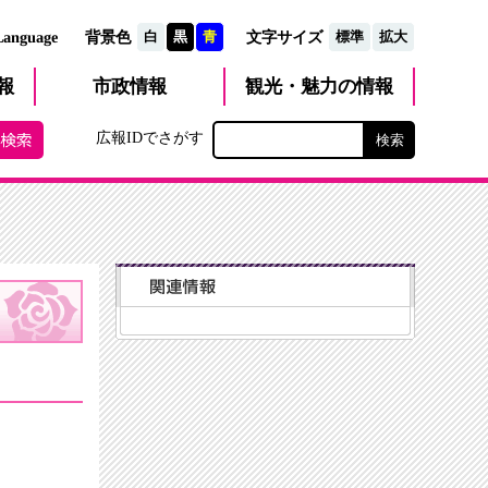
文字サイズ
Language
背景色
白
黒
青
標準
拡大
観光・魅力
市政
情報
報
の情報
広報IDでさがす