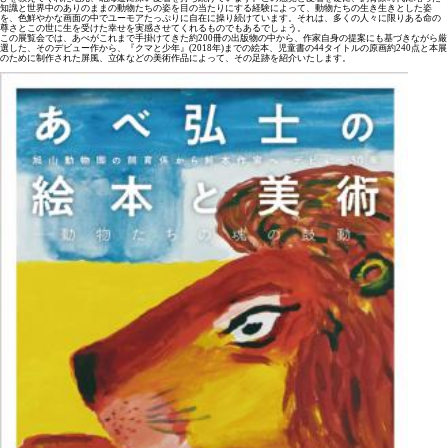
知識と世界中のありのままの動物たちの姿を目の当たりにする経験によって、動物たちの生き生きとした姿
を、色鮮やかな画面の中でユーモアたっぷりに自在に操り続けています。それは、多くの人々に限りある命の
尊さとこの世に生を受けた幸せを実感させてくれるものでもあるでしょう。
この展覧会では、あべがこれまで手掛けてきた約200冊の出版物の中から、作家自身の提案にも基づきながら厳
選した、そのデビュー作から、『クマと少年』(2018年)までの絵本、児童書の44タイトルの原画約240点と本展
のために制作された屏風、立体などの美術作品によって、その足跡を紹介いたします。