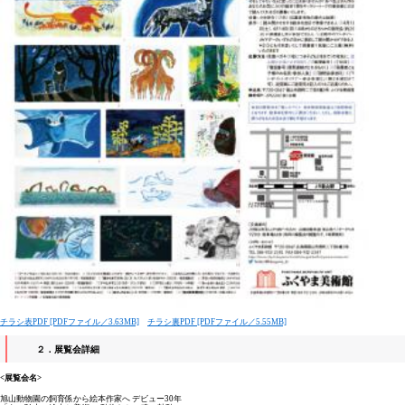
チラシ表PDF [PDFファイル／3.63MB]
チラシ裏PDF [PDFファイル／5.55MB]
２．展覧会詳細
<展覧会名>
旭山動物園の飼育係から絵本作家へ デビュー30年