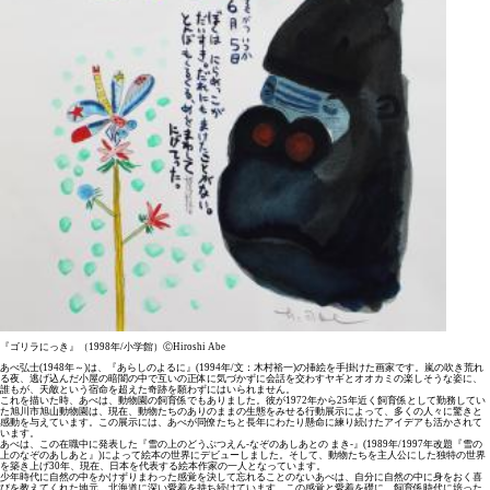
『ゴリラにっき』（1998年/小学館）ⒸHiroshi Abe
あべ弘士(1948年～)は、『あらしのよるに』(1994年/文：木村裕一)の挿絵を手掛けた画家です。嵐の吹き荒れ
る夜、逃げ込んだ小屋の暗闇の中で互いの正体に気づかずに会話を交わすヤギとオオカミの楽しそうな姿に、
誰もが、天敵という宿命を超えた奇跡を願わずにはいられません。
これを描いた時、あべは、動物園の飼育係でもありました。彼が1972年から25年近く飼育係として勤務してい
た旭川市旭山動物園は、現在、動物たちのありのままの生態をみせる行動展示によって、多くの人々に驚きと
感動を与えています。この展示には、あべが同僚たちと長年にわたり懸命に練り続けたアイデアも活かされて
います。
あべは、この在職中に発表した『雪の上のどうぶつえん-なぞのあしあとの まき-』(1989年/1997年改題『雪の
上のなぞのあしあと』)によって絵本の世界にデビューしました。そして、動物たちを主人公にした独特の世界
を築き上げ30年、現在、日本を代表する絵本作家の一人となっています。
少年時代に自然の中をかけずりまわった感覚を決して忘れることのないあべは、自分に自然の中に身をおく喜
びを教えてくれた地元、北海道に深い愛着を持ち続けています。この感覚と愛着を礎に、飼育係時代に培った