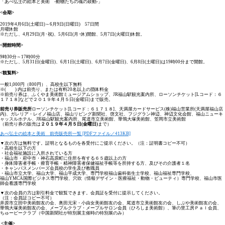
「あべ弘士の絵本と美術 -動物たちの魂の鼓動-」
<会期>
2019年4月6日(土曜日)～6月9日(日曜日) 57日間
月曜休館
※ただし、4月29日(月･祝)、5月6日(月･休)開館、5月7日(火曜日)休館。
<開館時間>
9時30分～17時00分
※ただし、5月31日(金曜日)、6月1日(土曜日)、6月7日(金曜日)、6月8日(土曜日)は19時00分まで開館。
<観覧料>
一般1,000円（800円）、高校生以下無料
※( ) 内は前売り、または有料20名以上の団体料金
※前売り券は、ふくやま美術館ミュージアムショップ、JR福山駅観光案内所、ローソンチケット[Lコード：６
１７１８]などで２０１９年４月５日(金曜日)まで販売。
前売り券販売所
ローソンチケット[Lコード：６１７１８]、天満屋カードサービス(株)福山営業所(天満屋福山店
内)、ガレリア・レイノ福山店、福山リビング新聞社、啓文社、フジグラン神辺、神辺文化会館、福山ニューキ
ャッスルホテル、JR福山駅観光案内所、尾道市立美術館、華鴒大塚美術館、笠岡市立美術館
（前売り券の販売は
２０１９年４月５日(金曜日)
まで）
あべ弘士の絵本と美術 前売販売所一覧 [PDFファイル／413KB]
▼次の方は無料です。証明となるものを各受付にご提示ください。（注：証明書コピー不可）
・高校生以下の方
・社会福祉施設に入所されている方
・福山市・府中市・神石高原町に住所を有する６５歳以上の方
・身体障害者手帳・療育手帳・精神障害者保健福祉手帳等を所持する方、及びその介護者１名
・キャンパスメンバーズ会員校の学生及び教職員
・福山市立大学、福山大学、福山平成大学、専門学校福山歯科衛生士学校、福山福祉専門学校、
福山YMCA国際ビジネス専門学校、穴吹（情報デザイン・医療福祉・動物・ビューティ）専門学校、福山市医
師会看護専門学校
▼次の会員の方は割引料金で観覧できます。会員証を受付に提示してください。
（注：会員証コピー不可）
井原市立田中美術館友の会、奥田元宋・小由女美術館友の会、尾道市立美術館友の会、しぶや美術館友の会、
華鴒大塚美術館友の会、メープルクラブ・メープルサロン会員（ひろしま美術館）、筆の里工房Ｐａｌ会員、
ちゅーピークラブ（中国新聞社が特別展主催時の特別展のみ）
<主催>