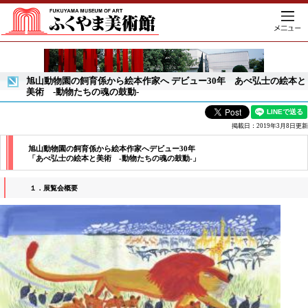
旭山動物園の飼育係から絵本作家へ デビュー30年 あべ弘士の絵本と
美術 -動物たちの魂の鼓動-
掲載日：2019年3月8日更新
旭山動物園の飼育係から絵本作家へデビュー30年
「あべ弘士の絵本と美術 -動物たちの魂の鼓動-」
１．展覧会概要