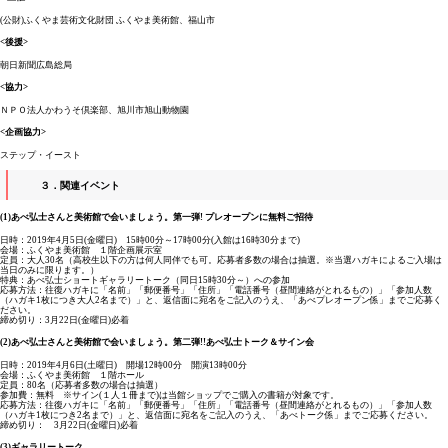
(公財)ふくやま芸術文化財団 ふくやま美術館、福山市
<後援>
朝日新聞広島総局
<協力>
ＮＰＯ法人かわうそ倶楽部、旭川市旭山動物園
<企画協力>
ステップ・イースト
３．関連イベント
(1)あべ弘士さんと美術館で会いましょう。第一弾! プレオープンに無料ご招待
日時：2019年4月5日(金曜日) 15時00分～17時00分(入館は16時30分まで)
会場：ふくやま美術館 １階企画展示室
定員：大人30名（高校生以下の方は何人同伴でも可。応募者多数の場合は抽選。※当選ハガキによるご入場は
当日のみに限ります。）
特典：あべ弘士ショートギャラリートーク（同日15時30分～）への参加
応募方法：往復ハガキに「名前」「郵便番号」「住所」「電話番号（昼間連絡がとれるもの）」「参加人数
（ハガキ1枚につき大人2名まで）」と、返信面に宛名をご記入のうえ、「あべプレオープン係」までご応募く
ださい。
締め切り：3月22日(金曜日)必着
(2)あべ弘士さんと美術館で会いましょう。第二弾!!あべ弘士トーク＆サイン会
日時：2019年4月6日(土曜日) 開場12時00分 開演13時00分
会場：ふくやま美術館 １階ホール
定員：80名（応募者多数の場合は抽選）
参加費：無料 ※サイン(１人１冊まで)は当館ショップでご購入の書籍が対象です。
応募方法：往復ハガキに「名前」「郵便番号」「住所」「電話番号（昼間連絡がとれるもの）」「参加人数
（ハガキ1枚につき2名まで）」と、返信面に宛名をご記入のうえ、「あべトーク係」までご応募ください。
締め切り： 3月22日(金曜日)必着
(3)ギャラリートーク