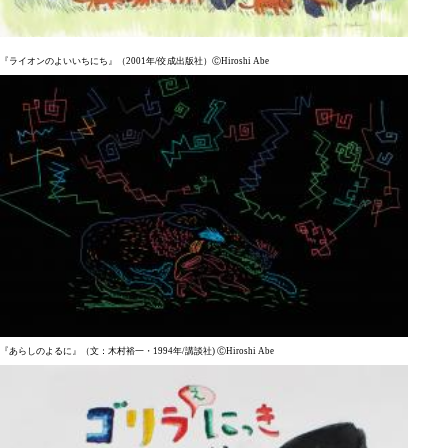
『ライオンのよいいちにち』（2001年/佼成出版社）ⒸHiroshi Abe
『あらしのよるに』（文：木村裕一・1994年/講談社) ⒸHiroshi Abe