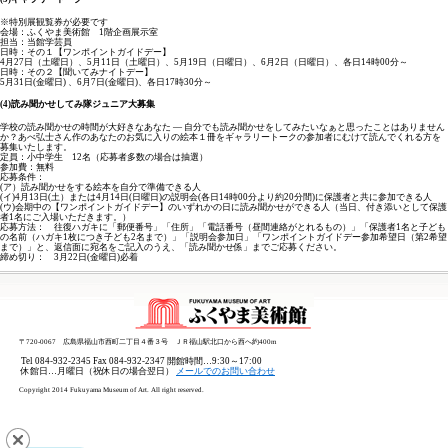
※特別展観覧券が必要です
会場：ふくやま美術館 1階企画展示室
担当：当館学芸員
日時：その１【ワンポイントガイドデー】
4月27日（土曜日）、5月11日（土曜日）、5月19日（日曜日）、6月2日（日曜日）、各日14時00分～
日時：その２【聞いてみナイトデー】
5月31日(金曜日) 、6月7日(金曜日)、各日17時30分～
(4)読み聞かせしてみ隊ジュニア大募集
学校の読み聞かせの時間が大好きなあなた ― 自分でも読み聞かせをしてみたいなぁと思ったことはありません
か？あべ弘士さん作のあなたのお気に入りの絵本１冊をギャラリートークの参加者にむけて読んでくれる方を
募集いたします。
定員：小中学生 12名（応募者多数の場合は抽選）
参加費：無料
応募条件：
(ア）読み聞かせをする絵本を自分で準備できる人
(イ)4月13日(土）または4月14日(日曜日)の説明会(各日14時00分より約20分間)に保護者と共に参加できる人
(ウ)会期中の【ワンポイントガイドデー】のいずれかの日に読み聞かせができる人（当日、付き添いとして保護
者1名にご入場いただきます。）
応募方法： 往復ハガキに「郵便番号」「住所」「電話番号（昼間連絡がとれるもの）」「保護者1名と子ども
の名前（ハガキ1枚につき子ども2名まで）」「説明会参加日」「ワンポイントガイドデー参加希望日（第2希望
まで）」と、返信面に宛名をご記入のうえ、「読み聞かせ係」までご応募ください。
締め切り： 3月22日(金曜日)必着
〒720-0067 広島県福山市西町二丁目４番３号 ＪＲ福山駅北口から西へ約400m
Tel 084-932-2345 Fax 084-932-2347 開館時間…9:30～17:00
休館日…月曜日（祝休日の場合翌日）
メールでのお問い合わせ
Copyright 2014 Fukuyama Museum of Art. All right reserved.