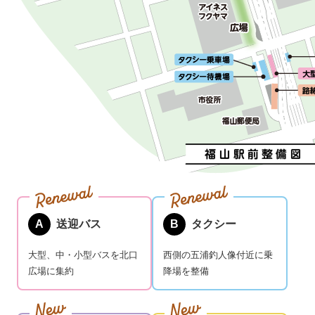
A
送迎バス
B
タクシー
大型、中・小型バスを北口
西側の五浦釣人像付近に乗
広場に集約
降場を整備