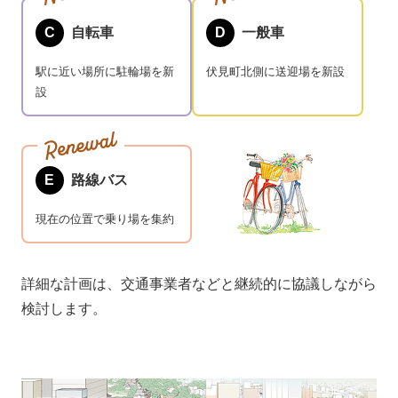
C
自転車
D
一般車
駅に近い場所に駐輪場を新
伏見町北側に送迎場を新設
設
E
路線バス
現在の位置で乗り場を集約
詳細な計画は、交通事業者などと継続的に協議しながら
検討します。