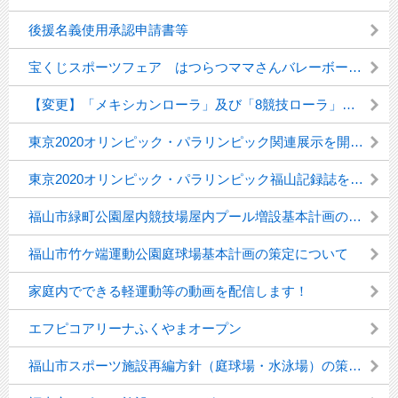
後援名義使用承認申請書等
宝くじスポーツフェア はつらつママさんバレーボール in Fukuyamaを開催しました！
【変更】「メキシカンローラ」及び「8競技ローラ」の作製及び使用について
東京2020オリンピック・パラリンピック関連展示を開催中！
東京2020オリンピック・パラリンピック福山記録誌を作成！
福山市緑町公園屋内競技場屋内プール増設基本計画の策定について
福山市竹ケ端運動公園庭球場基本計画の策定について
家庭内でできる軽運動等の動画を配信します！
エフピコアリーナふくやまオープン
福山市スポーツ施設再編方針（庭球場・水泳場）の策定について