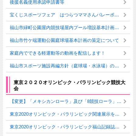
後援名義使用承認申請書等
宝くじスポーツフェア はつらつママさんバレーボール in Fukuyamaを開催しました！
福山市緑町公園屋内競技場屋内プール増設基本計画の策定について
福山市竹ケ端運動公園庭球場基本計画の策定について
家庭内でできる軽運動等の動画を配信します！
福山市スポーツ施設再編方針（庭球場・水泳場）の策定について
東京２０２０オリンピック・パラリンピック競技大
会
【変更】「メキシカンローラ」及び「8競技ローラ」の作製及び使用について
東京2020オリンピック・パラリンピック関連展示を開催中！
東京2020オリンピック・パラリンピック福山記録誌を作成！