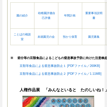
幼稚園評価自
重要事項説明
園の紹介
年間計画
己評価
書
ことばの相談
未就園児の会
預かり保育
園児募集
室
※ 節分等の豆類食品によるこどもの窒息事故予防に向けた注意喚
豆類等食品による窒息事故防止１ [PDFファイル／269KB]
豆類等食品による窒息事故防止２ [PDFファイル／1.11MB]
人権作品展 「みんなといると たのしいね！