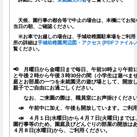
天候、園行事の都合等で中止の場合は、本欄にてお知
当日の朝、ご確認ください。
※お車でお越しの場合は、手城幼稚園駐車場をご利用
所の詳細は
手城幼稚園周辺図・アクセス [PDFファイル／1
覧ください。
📢 月曜日から金曜日まで毎日、午前10時より午前1
と午後２時から午後３時30分の間（小学生は遊べま
庭とお部屋の一つを
未就園児の遊び場として、開放
親子でご自由にお過ごしください。
なお、ご来園の際は、職員室にお声掛けくださ
📣
午前中に加え、午後も開放しています。ご利
📣 ４月１日(水曜日)から４月７日(火曜日)まで
園行事等のため、園庭及びどんぐりの部屋の開放は
４月８日(水曜日)から、ご利用ください。