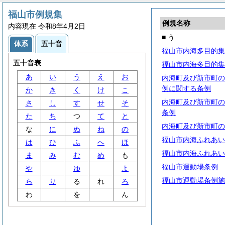
福山市例規集
例規名称
内容現在 令和8年4月2日
■ う
体系
五十音
福山市内海多目的集
五十音表
福山市内海多目的集
あ
い
う
え
お
内海町及び新市町の
例に関する条例
か
き
く
け
こ
内海町及び新市町の
さ
し
す
せ
そ
条例
た
ち
つ
て
と
内海町及び新市町の
な
に
ぬ
ね
の
福山市内海ふれあい
は
ひ
ふ
へ
ほ
福山市内海ふれあい
ま
み
む
め
も
福山市運動場条例
や
ゆ
よ
福山市運動場条例施
ら
り
る
れ
ろ
わ
を
ん